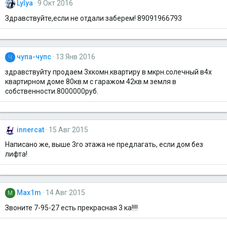
Lylya
9 Окт 2016
Здравствуйте,если не отдали заберем! 89091966793
чупа-чупс
13 Янв 2016
Ч
здравствуйту продаем 3хкомн.квартиру в мкрн.солечный в4х
квартирном доме 80кв.м с гаражом 42кв.м земля в
собственности.8000000руб.
innercat
15 Авг 2015
Написано же, выше 3го этажа не предлагать, если дом без
лифта!
Max1m
14 Авг 2015
M
Звоните 7-95-27 есть прекрасная 3 ка!!!!