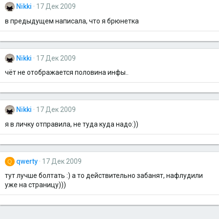
Nikki
17 Дек 2009
в предыдущем написала, что я брюнетка
Nikki
17 Дек 2009
чёт не отображается половина инфы..
Nikki
17 Дек 2009
я в личку отправила, не туда куда надо:))
qwerty
17 Дек 2009
Q
тут лучше болтать :) а то действительно забанят, нафлудили
уже на страницу)))