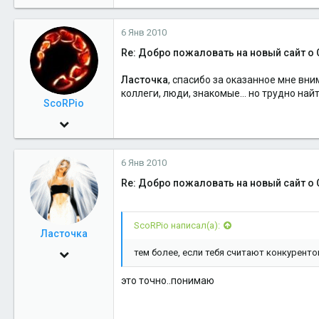
49
6 Янв 2010
Салехард
Re: Добро пожаловать на новый сайт о 
Ласточка
, спасибо за оказанное мне вни
коллеги, люди, знакомые... но трудно найт
ScoRPio
6 Янв 2010
549
6 Янв 2010
0
Re: Добро пожаловать на новый сайт о 
16
Салехард
ScoRPio написал(а):
Ласточка
5 Май 2006
тем более, если тебя считают конкуренто
4,045
это точно..понимаю
2
38