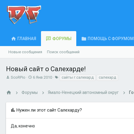
ГЛАВНАЯ
ФОРУМЫ
ПОМОЩЬ С ФОРУМОМ
Новые сообщения
Поиск сообщений
Новый сайт о Салехарде!
А
Д
Т
ScoRPio
6 Янв 2010
сайты г.салехард
салехард
в
а
е
т
т
г
Форумы
Ямало-Ненецкий автономный округ
Го
о
а
и
р
н
т
а
е
ч
Нужен ли этот сайт Салехарду?
м
а
ы
л
а
Да, конечно