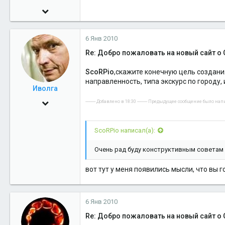
6 Янв 2010
549
6 Янв 2010
0
Re: Добро пожаловать на новый сайт о 
16
Салехард
ScoRPio
,скажите конечную цель создани
направленность, типа экскурс по городу
Иволга
30 Май 2009
---------- Добавлено в 18:30 ---------- Предыдущее сообщение было написа
7,974
ScoRPio написал(а):
0
36
Очень рад буду конструктивным советам 
49
вот тут у меня появились мысли, что вы 
Салехард
6 Янв 2010
Re: Добро пожаловать на новый сайт о 