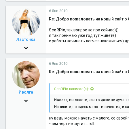
549
6 Янв 2010
0
Re: Добро пожаловать на новый сайт о 
16
Салехард
ScoRPio
,так вопрос не про сейчас)))
я так понимаю уже год тут живете)
Ласточка
с работы начинать легче знакомиться) д
5 Май 2006
4,045
6 Янв 2010
2
Re: Добро пожаловать на новый сайт о 
38
47
ScoRPio написал(а):
Иволга
30 Май 2009
Иволга
, вы знаете, как то даже не думал
Извините, но здесь мало творчества, и к
7,974
0
ну ведь можно начать с малого, со своей
-чем черт не шутит...:roll:
36