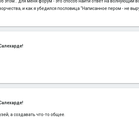
 об этом... для меня форум - это способ найти ответ на волнующий в
ворчества, и как я убедился пословица "Написанное пером - не вы
Салехарде!
Салехарде!
узей, а создавать что-то общее.