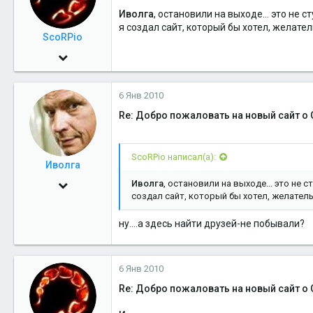
Иволга
, остановили на выходе... это не 
я создал сайт, который бы хотел, желат
ScoRPio
6 Янв 2010
549
6 Янв 2010
0
Re: Добро пожаловать на новый сайт о 
16
Салехард
ScoRPio написал(а):
Иволга
30 Май 2009
Иволга
, остановили на выходе... это не 
создал сайт, который бы хотел, желател
7,974
ну....а здесь найти друзей-не побывали?
0
36
49
6 Янв 2010
Салехард
Re: Добро пожаловать на новый сайт о 