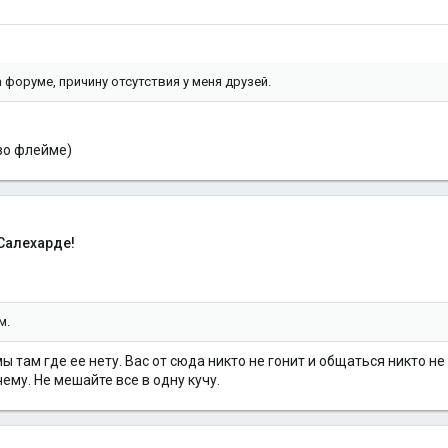
форуме, причину отсутствия у меня друзей.
о флейме)
Салехарде!
м.
ы там где ее нету. Вас от сюда никто не гонит и общаться никто н
му. Не мешайте все в одну кучу.