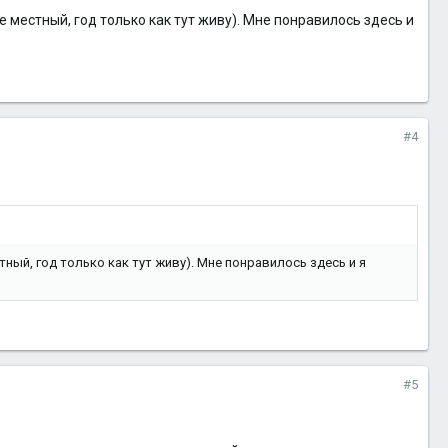
не местный, год только как тут живу). Мне понравилось здесь и
#4
стный, год только как тут живу). Мне понравилось здесь и я
#5