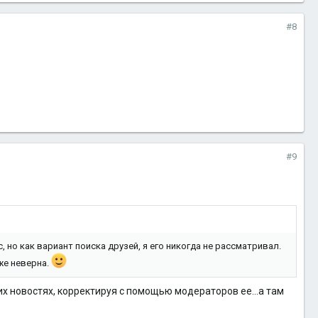
#8
#9
с, но как вариант поиска друзей, я его никогда не рассматривал.
же неверна.
ких новостях, корректируя с помощью модераторов ее...а там