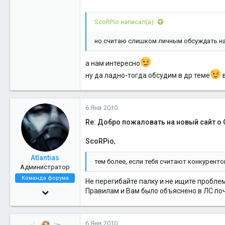
47
ScoRPio написал(а):
но считаю слишком личным обсуждать на 
а нам интересно
ну да ладно-тогда обсудим в др.теме
в
6 Янв 2010
Re: Добро пожаловать на новый сайт о 
ScoRPio
,
Atlantias
тем более, если тебя считают конкуренто
Администратор
Команда форума
Не перегибайте палку и не ищите проблем
29 Июл 2005
Правилам и Вам было объяснено в ЛС поче
14,161
6
6 Янв 2010