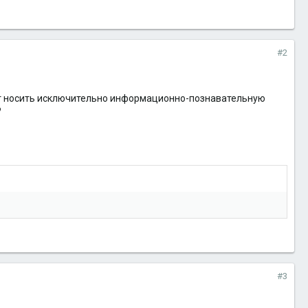
#2
удет носить исключительно информационно-познавательную
?
#3