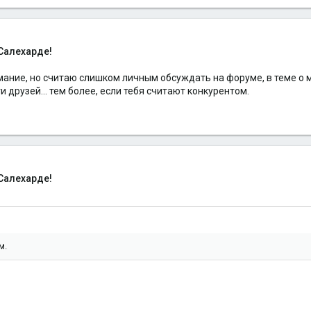
Салехарде!
мание, но считаю слишком личным обсуждать на форуме, в теме о м
и друзей... тем более, если тебя считают конкурентом.
Салехарде!
м.