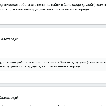
студенческая работа, это попытка найти в Салехарде друзей (я сам 
ельно с другими салехардцами, наполнять жизнью города.
Салехарде!
студенческая работа, это попытка найти в Салехарде друзей (я сам не ме
ьно с другими салехардцами, наполнять жизнью города.
Салехарде!