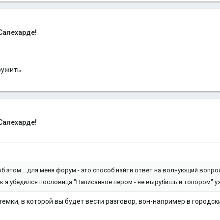
Салехарде!
ружить
Салехарде!
 об этом... для меня форум - это способ найти ответ на волнующий вопро
ак я убедился пословица "Написанное пером - не вырубишь и топором" у
 темки, в которой вы будет вести разговор, вон-например в городс