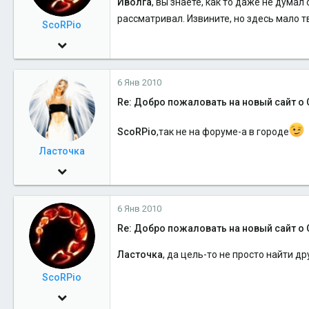
Иволга
, вы знаете, как то даже не думал
рассматривал. Извините, но здесь мало т
ScoRPio
6 Янв 2010
549
6 Янв 2010
0
Re: Добро пожаловать на новый сайт о 
16
Салехард
ScoRPio
,так не на форуме-а в городе
Ласточка
5 Май 2006
4,045
6 Янв 2010
2
Re: Добро пожаловать на новый сайт о 
38
47
Ласточка
, да цель-то не просто найти др
ScoRPio
6 Янв 2010