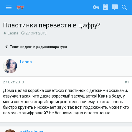
Пластинки перевести в цифру?
А
Д
Leona
27 Окт 2013
в
а
т
т
Теле- видео- и радиоаппаратура
о
а
р
н
т
а
Leona
е
ч
м
а
ы
л
а
27 Окт 2013
#1
Дома целая коробка советских пластинок с детскими сказками,
озвучка такая, что даже взрослый заслушается! Как на беду, у
меня сломался старый проигрыватель, почему-то стал очень
быстро крутить и искажает звук, так вот, подскажите, может кто
помочь с оцифровкой? Не безвозмездно естесственно