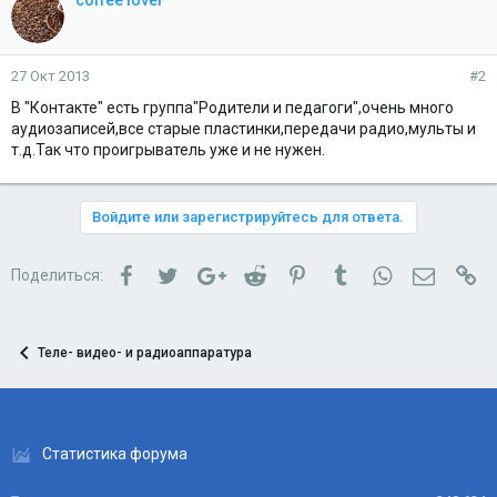
coffee lover
27 Окт 2013
#2
В "Контакте" есть группа"Родители и педагоги",очень много
аудиозаписей,все старые пластинки,передачи радио,мульты и
т.д.Так что проигрыватель уже и не нужен.
Войдите или зарегистрируйтесь для ответа.
Facebook
Twitter
Google+
Reddit
Pinterest
Tumblr
WhatsApp
Электро
Сс
Поделиться:
Теле- видео- и радиоаппаратура
Статистика форума