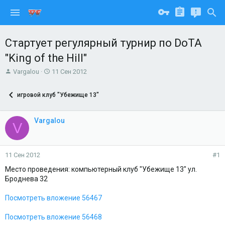
Стартует регулярный турнир по DoTA
"King of the Hill"
А
Д
Vargalou
11 Сен 2012
в
а
т
т
игровой клуб "Убежище 13"
о
а
р
н
т
а
Vargalou
V
е
ч
м
а
ы
л
а
11 Сен 2012
#1
Место проведения: компьютерный клуб "Убежище 13" ул.
Броднева 32
Посмотреть вложение 56467
Посмотреть вложение 56468