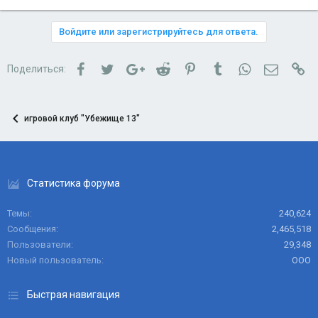
Войдите или зарегистрируйтесь для ответа.
Facebook
Twitter
Google+
Reddit
Pinterest
Tumblr
WhatsApp
Электро
Сс
Поделиться:
игровой клуб "Убежище 13"
Статистика форума
Темы
240,624
Сообщения
2,465,518
Пользователи
29,348
Новый пользователь
ООО
Быстрая навигация