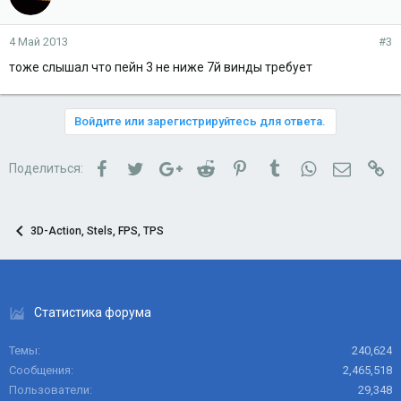
4 Май 2013
#3
тоже слышал что пейн 3 не ниже 7й винды требует
Войдите или зарегистрируйтесь для ответа.
Facebook
Twitter
Google+
Reddit
Pinterest
Tumblr
WhatsApp
Электро
Сс
Поделиться:
3D-Action, Stels, FPS, TPS
Статистика форума
Темы
240,624
Сообщения
2,465,518
Пользователи
29,348