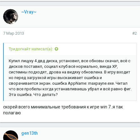
~Vray~
7 Мар 2013
#2
Тридогнайт написал(а):
Купил лицуху 4 двд диска, установил, все обновы скачал, всё с
дисков поставил, социал клуб всё нормально, винда ХР,
системны подходят, дрова на видяху обновлена. В игру входит
но перед загрузкой игры выскакивает ошибка и
сворачивается экран. ошибка AppName: maxpayne.exe. Читал
что все пробелы когда устанавливаешь убрал и всё равно фиг.
Эта ошибка. Что делать?
скорей всего минимальные требования к игре win 7..я так
полагаю
gen13th