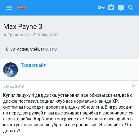
Max Payne 3
А
Д
Тридогнайт
5 Мар 2013
в
а
т
т
3D-Action, Stels, FPS, TPS
о
а
р
н
т
а
Тридогнайт
е
ч
м
а
ы
л
а
5 Мар 2013
#1
Купил лицуху 4 двд диска, установил, все обновы скачал, всё с
дисков поставил, социал клуб всё нормально, винда ХР,
системны подходят, дрова на видяху обновлена. В игру входит
но перед загрузкой игры выскакивает ошибка и сворачивается
экран. ошибка AppName: maxpayne.exe. Читал что все пробелы
когда устанавливаешь убрал и всё равно фиг. Эта ошибка. Что
делать?