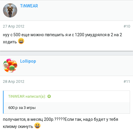
TiNWEAR
27 Апр 2012
#10
нуу с 500 еще можно пвпешить я и с 1200 умудрялся в 2 на 2
ходить
Lollipop
28 Апр 2012
#11
TiNWEAR написал(а):
600 р за 3 игры
получается, в месяц 200р.?????Если так, надо будет у тебя
клизму скинуть