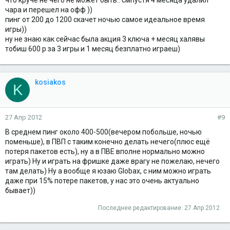
что круче не чего не может быть.. смпустя 4 месяца удалил
чара и перешел на офф ))
пинг от 200 до 1200 скачет ночью самое идеальное время
игры))
ну не знаю как сейчас была акция 3 ключа + месяц халявы
тобиш 600 р за 3 игры и 1 месяц безплатно играеш)
kosiakos
K
27 Апр 2012
#9
В среднем пинг около 400-500(вечером побольше, ночью
поменьше), в ПВП с таким конечно делать нечего(плюс ещё
потеря пакетов есть), ну а в ПВЕ вполне нормально можно
играть) Ну и играть на фришке даже врагу не пожелаю, нечего
там делать) Ну а вообще я юзаю Globax, с ним можно играть
даже при 15% потере пакетов, у нас это очень актуально
бывает))
Последнее редактирование:
27 Апр 2012