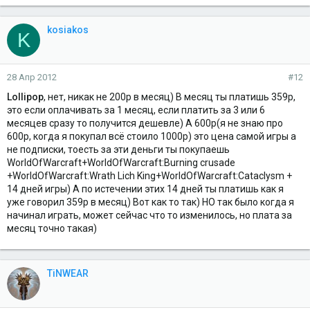
kosiakos
K
28 Апр 2012
#12
Lollipop
, нет, никак не 200р в месяц) В месяц ты платишь 359р,
это если оплачивать за 1 месяц, если платить за 3 или 6
месяцев сразу то получится дешевле) А 600р(я не знаю про
600р, когда я покупал всё стоило 1000р) это цена самой игры а
не подписки, тоесть за эти деньги ты покупаешь
WorldOfWarcraft+WorldOfWarcraft:Burning crusade
+WorldOfWarcraft:Wrath Lich King+WorldOfWarcraft:Cataclysm +
14 дней игры) А по истечении этих 14 дней ты платишь как я
уже говорил 359р в месяц) Вот как то так) НО так было когда я
начинал играть, может сейчас что то изменилось, но плата за
месяц точно такая)
TiNWEAR