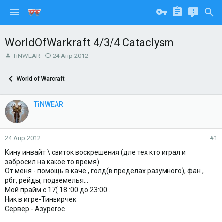
WorldOfWarkraft 4/3/4 Cataclysm
А
Д
TiNWEAR
24 Апр 2012
в
а
т
т
World of Warcraft
о
а
р
н
т
а
TiNWEAR
е
ч
м
а
ы
л
а
24 Апр 2012
#1
Кину инвайт \ свиток воскрешения (дле тех кто играл и
забросил на какое то время)
От меня - помощь в каче , голд(в пределах разумного), фан ,
рбг, рейды, подземелья...
Мой прайм с 17( 18 :00 до 23:00..
Ник в игре-Тинвирчек
Сервер - Азурегос