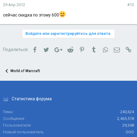
29 Апр 2012
#13
сейчас скидка по этому 600
Войдите или зарегистрируйтесь для ответа.
Facebook
Twitter
Google+
Reddit
Pinterest
Tumblr
WhatsApp
Электро
Сс
Поделиться:
World of Warcraft
Статистика форума
Темы
240,624
Сообщения
2,465,518
Пользователи
29,348
Новый пользователь
ООО