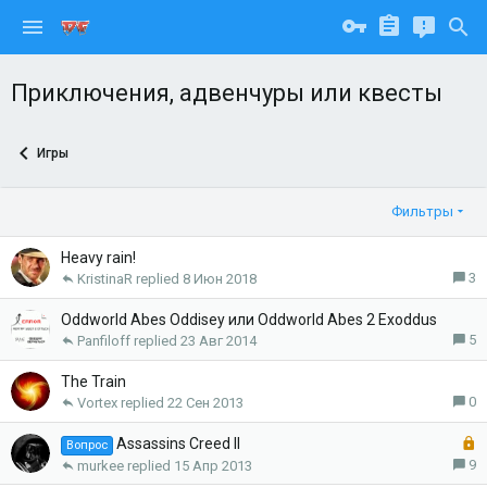
Приключения, адвенчуры или квесты
Игры
Фильтры
Heavy rain!
3
KristinaR
8 Июн 2018
Oddworld Abes Oddisey или Oddworld Abes 2 Exoddus
5
Panfiloff
23 Авг 2014
The Train
0
Vortex
22 Сен 2013
З
Assassins Creed II
Вопрос
а
9
murkee
15 Апр 2013
к