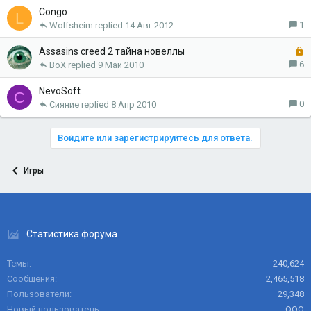
р
Congo
L
ы
1
Wolfsheim
14 Авг 2012
т
а
З
Assasins creed 2 тайна новеллы
а
6
BoX
9 Май 2010
к
р
NevoSoft
С
ы
0
Сияние
8 Апр 2010
т
а
Войдите или зарегистрируйтесь для ответа.
Игры
Статистика форума
Темы
240,624
Сообщения
2,465,518
Пользователи
29,348
Новый пользователь
ООО