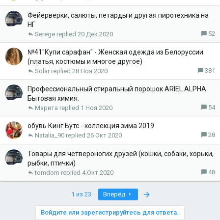
Фейерверки, салюты, петарды и другая пиротехника на
НГ
52
Serege
20 Дек 2020
№41"Купи сарафан" - Женская одежда из Белоруссии
(платья, костюмы и многое другое)
381
Solar
28 Ноя 2020
Профессиональный стиральный порошок ARIEL ALPHA.
Бытовая химия.
54
Марита
1 Ноя 2020
обувь Кинг Бутс - коллекция зима 2019
28
Natalia_90
26 Окт 2020
Товары для четвероногих друзей (кошки, собаки, хорьки,
рыбки, птички)
48
tomdom
4 Окт 2020
Last
1 из 23
Вперёд
Войдите или зарегистрируйтесь для ответа.