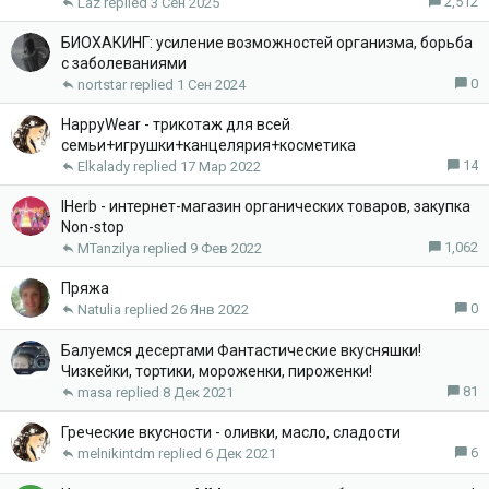
т
н
п
2,512
Laz
3 Сен 2025
а
о
л
БИОХАКИНГ: усиление возможностей организма, борьба
е
с заболеваниями
н
0
о
nortstar
1 Сен 2024
HappyWear - трикотаж для всей
семьи+игрушки+канцелярия+косметика
14
Elkalady
17 Мар 2022
IHerb - интернет-магазин органических товаров, закупка
Non-stop
1,062
MTanzilya
9 Фев 2022
Пряжа
0
Natulia
26 Янв 2022
Балуемся десертами Фантастические вкусняшки!
Чизкейки, тортики, мороженки, пироженки!
81
masa
8 Дек 2021
Греческие вкусности - оливки, масло, сладости
6
melnikintdm
6 Дек 2021