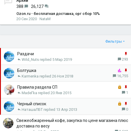
Архив
388
26,127
Ozon.ru - бесплатная доставка, орг сбор 10%
20 Сен 2020
NataM
Фильтры
З
Раздачи
а
293
Wild_Nuts
5 Мар 2019
к
О
р
З
Болтушка
п
е
а
16,755
Karmenka
26 Ноя 2018
р
п
к
о
З
л
р
З
Правила раздела СП
с
а
е
е
а
1
Madel'ka
20 Янв 2015
к
н
п
к
р
З
о
л
р
З
Черный список
ы
а
е
е
а
0
НаташаЛБТ
13 Апр 2013
т
к
н
п
к
а
р
о
л
р
Свежеобжаренный кофе, закупка по цене магазина плюс
ы
е
е
доставка по весу