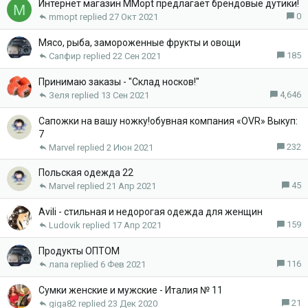
Интернет магазин MMopt предлагает брендовые дутики!
M
0
mmopt
27 Окт 2021
Мясо, рыба, замороженные фрукты и овощи
185
Сапфир
22 Сен 2021
Принимаю заказы - "Склад носков!"
4,646
Зеля
13 Сен 2021
Сапожки на вашу ножку!обувная компания «OVR» Выкуп:
7
232
Marvel
2 Июн 2021
Польская одежда 22
45
Marvel
21 Апр 2021
Avili - стильная и недорогая одежда для женщин
159
Ludovik
17 Апр 2021
Продукты ОПТОМ
116
лапа
6 Фев 2021
Сумки женские и мужские - Италия № 11
21
giga82
23 Дек 2020