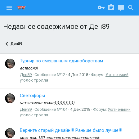
Недавнее содержимое от Ден89
Ден89
Турнир по смешанным единоборствам
естессно!
Ден89
Сообщение №12
4 Дек 2018
Форум:
Уютненький
уголок тролля
Светофоры
чет затихла темка)))))))))))))
Ден89
Сообщение №104
4 Дек 2018
Форум:
Уютненький
уголок тролля
Верните старый дизайн!!! Раньше было лучше!!!
меж тем, 150 человек проголосовало:cool: