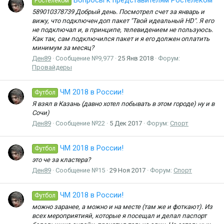
Вопросы к представителям Ростелеком
Ростелеком
589010378739 Добрый день. Посмотрел счет за январь и
вижу, что подключен доп пакет "Твой идеальный HD". Я его
не подключал и, в принципе, телевидением не пользуюсь.
Как так, сам подключился пакет и я его должен оплатить
минимум за месяц?
Ден89
Сообщение №9,977
25 Янв 2018
Форум:
Провайдеры
ЧМ 2018 в России!
Футбол
Я взял в Казань (давно хотел побывать в этом городе) ну и в
Сочи)
Ден89
Сообщение №22
5 Дек 2017
Форум:
Спорт
ЧМ 2018 в России!
Футбол
это че за кластера?
Ден89
Сообщение №15
29 Ноя 2017
Форум:
Спорт
ЧМ 2018 в России!
Футбол
можно заранее, а можно и на месте (там же и фоткают). Из
всех мероприятияй, которые я посещал и делал паспорт