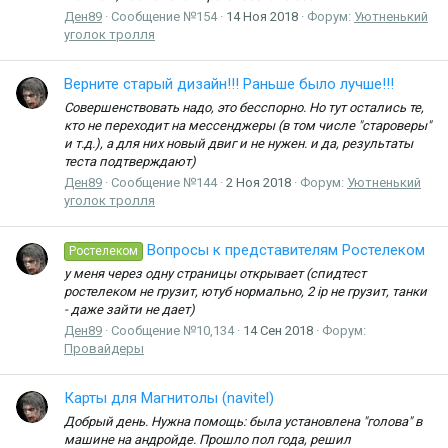
Ден89
Сообщение №154
14 Ноя 2018
Форум:
Уютненький
уголок тролля
Верните старый дизайн!!! Раньше было лучше!!!
Совершенствовать надо, это бесспорно. Но тут остались те,
кто не переходит на мессенджеры (в том числе "староверы"
и т.д.), а для них новый двиг и не нужен. и да, результаты
теста подтверждают)
Ден89
Сообщение №144
2 Ноя 2018
Форум:
Уютненький
уголок тролля
Вопросы к представителям Ростелеком
Ростелеком
у меня через одну страницы открывает (спидтест
ростелеком не грузит, ютуб нормально, 2 ip не грузит, танки
- даже зайти не дает)
Ден89
Сообщение №10,134
14 Сен 2018
Форум:
Провайдеры
Карты для Магнитолы (navitel)
Добрый день. Нужна помощь: была установлена "голова" в
машине на андройде. Прошло пол года, решил