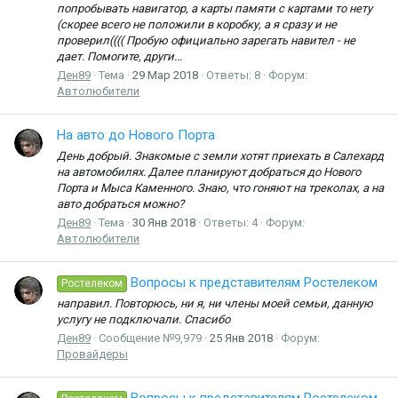
попробывать навигатор, а карты памяти с картами то нету
(скорее всего не положили в коробку, а я сразу и не
проверил(((( Пробую официально зарегать навител - не
дает. Помогите, други...
Ден89
Тема
29 Мар 2018
Ответы: 8
Форум:
Автолюбители
На авто до Нового Порта
День добрый. Знакомые с земли хотят приехать в Салехард
на автомобилях. Далее планируют добраться до Нового
Порта и Мыса Каменного. Знаю, что гоняют на треколах, а на
авто добраться можно?
Ден89
Тема
30 Янв 2018
Ответы: 4
Форум:
Автолюбители
Вопросы к представителям Ростелеком
Ростелеком
направил. Повторюсь, ни я, ни члены моей семьи, данную
услугу не подключали. Спасибо
Ден89
Сообщение №9,979
25 Янв 2018
Форум:
Провайдеры