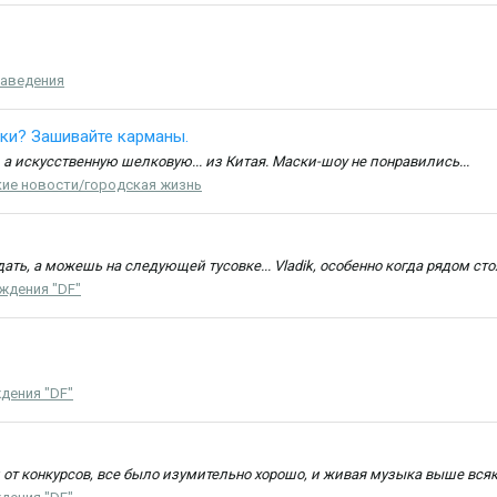
заведения
ки? Зашивайте карманы.
 а искусственную шелковую... из Китая. Маски-шоу не понравились...
ие новости/городская жизнь
ать, а можешь на следующей тусовке... Vladik, особенно когда рядом сто
ждения "DF"
дения "DF"
и от конкурсов, все было изумительно хорошо, и живая музыка выше всяк