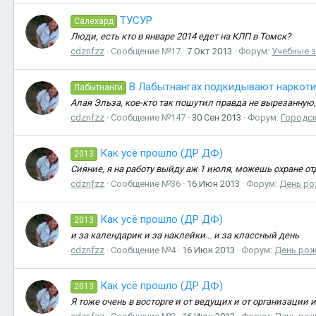
ТУСУР
Салехард
Люди, есть кто в январе 2014 едет на КЛП в Томск?
cdznfzz
Сообщение №17
7 Окт 2013
Форум:
Учебные 
В Лабытнангах подкидывают наркоти
Лабытнанги
Алая Эльза, кое-кто так пошутил правда не вырезанную,
cdznfzz
Сообщение №147
30 Сен 2013
Форум:
Городск
Как усё прошло (ДР ДФ)
2013
Сияние, я на работу выйду аж 1 июля, можешь охране отд
cdznfzz
Сообщение №36
16 Июн 2013
Форум:
День ро
Как усё прошло (ДР ДФ)
2013
и за календарик и за наклейки... и за классный день
cdznfzz
Сообщение №4
16 Июн 2013
Форум:
День рож
Как усё прошло (ДР ДФ)
2013
Я тоже очень в восторге и от ведущих и от организации 