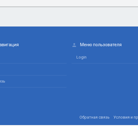
авигация
Меню пользователя
Login
язь
Обратная связь
Условия и п