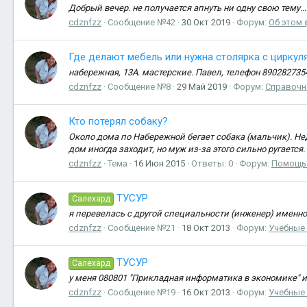
Добрый вечер. не получается апнуть ни одну свою тему..
cdznfzz
Сообщение №42
30 Окт 2019
Форум:
Об этом
Где делают мебель или нужна столярка с циркул
набережная, 13А. мастерские. Павел, телефон 890282735
cdznfzz
Сообщение №8
29 Май 2019
Форум:
Справочн
Кто потерял собаку?
Около дома по Набережной бегает собака (мальчик). Не
дом иногда заходит, но муж из-за этого сильно ругается.
cdznfzz
Тема
16 Июн 2015
Ответы: 0
Форум:
Помощь
ТУСУР
Салехард
я перевелась с другой специальности (инженер) именно 
cdznfzz
Сообщение №21
18 Окт 2013
Форум:
Учебные
ТУСУР
Салехард
у меня 080801 "Прикладная информатика в экономике" и 
cdznfzz
Сообщение №19
16 Окт 2013
Форум:
Учебные