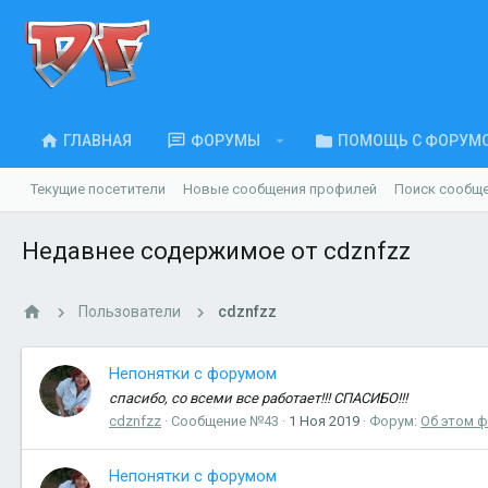
ГЛАВНАЯ
ФОРУМЫ
ПОМОЩЬ С ФОРУМ
Текущие посетители
Новые сообщения профилей
Поиск сообщ
Недавнее содержимое от cdznfzz
Пользователи
cdznfzz
Непонятки с форумом
спасибо, со всеми все работает!!! СПАСИБО!!!
cdznfzz
Сообщение №43
1 Ноя 2019
Форум:
Об этом 
Непонятки с форумом