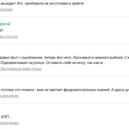
. выходит Упс. пробовала на эксплоере и орбите
 форуме
яркой
41
ая города
давно был с ошейником, теперь без него. Ласковый и немного робкий. С
 Подкармливаю на улице. Оставить себе не могу, так как в...
 бездомным животным
потому что поняла - мне не хватает фундаментальных знаний. А здесь дл
 заведения
КЛП...
 заведения