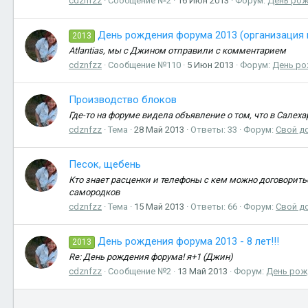
cdznfzz
Сообщение №2
16 Июн 2013
Форум:
День рож
День рождения форума 2013 (организация 
2013
Atlantias, мы с Джином отправили с комментарием
cdznfzz
Сообщение №110
5 Июн 2013
Форум:
День ро
Производство блоков
Где-то на форуме видела объявление о том, что в Салеха
cdznfzz
Тема
28 Май 2013
Ответы: 33
Форум:
Свой д
Песок, щебень
Кто знает расценки и телефоны с кем можно договоритьс
самородков
cdznfzz
Тема
15 Май 2013
Ответы: 66
Форум:
Свой д
День рождения форума 2013 - 8 лет!!!
2013
Re: День рождения форума! я+1 (Джин)
cdznfzz
Сообщение №2
13 Май 2013
Форум:
День рож