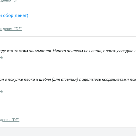
дения "DF"
и сбор денег)
ждения "DF"
рде кто-то этим занимается. Ничего поиском не нашла, поэтому создаю но
ом
я о покупке песка и щебня (для отсыпки) поделитесь координатами пожал
ом
дения "DF"