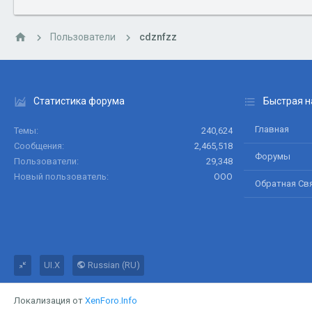
Пользователи
cdznfzz
Статистика форума
Быстрая н
Главная
Темы
240,624
Сообщения
2,465,518
Форумы
Пользователи
29,348
Новый пользователь
ООО
Обратная Св
UI.X
Russian (RU)
Локализация от
XenForo.Info