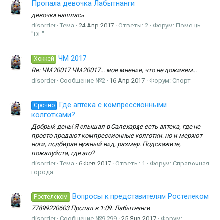
Пропала девочка Лабытнанги
девочка нашлась
disorder
Тема
24 Апр 2017
Ответы: 2
Форум:
Помощь
"DF"
ЧМ 2017
Хоккей
Re: ЧМ 20017 ЧМ 20017... мое мнение, что не доживем...
disorder
Сообщение №2
16 Апр 2017
Форум:
Спорт
Где аптека с компрессионными
Срочно
колготками?
Добрый день! Я слышал в Салехарде есть аптека, где не
просто продают компрессионные колготки, но и меряют
ноги, подбирая нужный вид, размер. Подскажите,
пожалуйста, где это?
disorder
Тема
6 Фев 2017
Ответы: 1
Форум:
Справочная
города
Вопросы к представителям Ростелеком
Ростелеком
77899220603 Пропал в 1:09. Лабытнанги
disorder
Сообщение №9,299
25 Янв 2017
Форум: