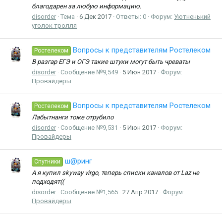
благодарен за любую информацию.
disorder
Тема
6 Дек 2017
Ответы: 0
Форум:
Уютненький
уголок тролля
Вопросы к представителям Ростелеком
Ростелеком
В разгар ЕГЭ и ОГЭ такие штуки могут быть чреваты
disorder
Сообщение №9,549
5 Июн 2017
Форум:
Провайдеры
Вопросы к представителям Ростелеком
Ростелеком
Лабытнанги тоже отрубило
disorder
Сообщение №9,531
5 Июн 2017
Форум:
Провайдеры
ш@ринг
Спутники
А я купил skyway virgo, теперь списки каналов от Laz не
подходят((
disorder
Сообщение №1,565
27 Апр 2017
Форум:
Провайдеры