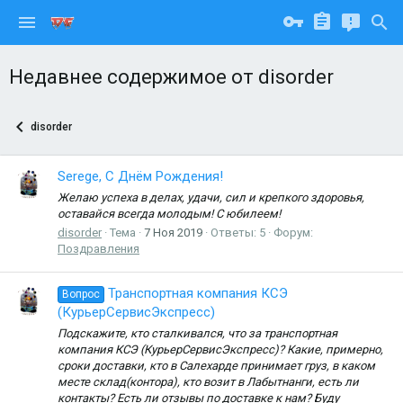
Недавнее содержимое от disorder
disorder
Serege, С Днём Рождения!
Желаю успеха в делах, удачи, сил и крепкого здоровья,
оставайся всегда молодым! С юбилеем!
disorder
Тема
7 Ноя 2019
Ответы: 5
Форум:
Поздравления
Транспортная компания КСЭ
Вопрос
(КурьерСервисЭкспресс)
Подскажите, кто сталкивался, что за транспортная
компания КСЭ (КурьерСервисЭкспресс)? Какие, примерно,
сроки доставки, кто в Салехарде принимает груз, в каком
месте склад(контора), кто возит в Лабытнанги, есть ли
контакты? Есть ли отзывы по доставке к нам? Буду