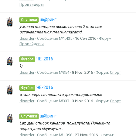
Провайдеры
ш@ринг
Спутники
у меняв последнее время на nano 2 стал сам
останавливаться плагин mgcamd..
disorder
Сообщение №1,435
16 Сен 2016
Форум:
Провайдеры
ЧЕ-2016
Футбол
))
disorder
Сообщение №354
8 Июл 2016
Форум:
Спорт
ЧЕ-2016
Футбол
итальянцы на пенальти довыпендривалмсь
disorder
Сообщение №337
3 Июл 2016
Форум:
Спорт
ш@ринг
Спутники
Laz, дай список каналов, пожалуйста! Почему-то
недоступен skyway-tm...
disorder
Сообщение №1,398
27 Июн 2016
Форум: