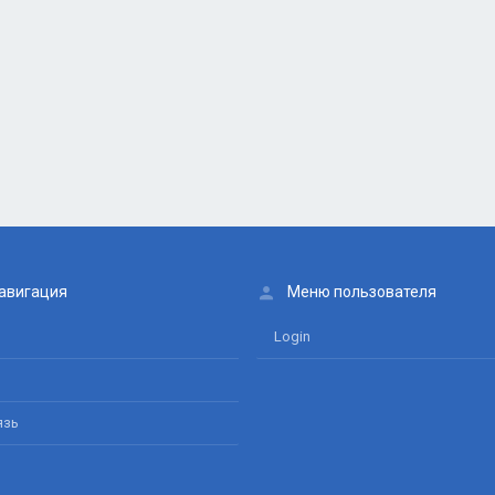
авигация
Меню пользователя
Login
язь