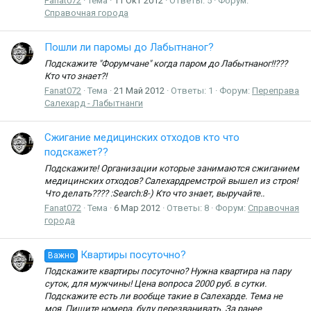
Fanat072
Тема
11 Окт 2012
Ответы: 5
Форум:
Справочная города
Пошли ли паромы до Лабытнаног?
Подскажите "Форумчане" когда паром до Лабытнаног!!???
Кто что знает?!
Fanat072
Тема
21 Май 2012
Ответы: 1
Форум:
Переправа
Салехард - Лабытнанги
Сжигание медицинских отходов кто что
подскажет??
Подскажите! Организации которые занимаются сжиганием
медицинских отходов? Салехардремстрой вышел из строя!
Что делать???? :Search:8-) Кто что знает, выручайте..
Fanat072
Тема
6 Мар 2012
Ответы: 8
Форум:
Справочная
города
Квартиры посуточно?
Важно
Подскажите квартиры посуточно? Нужна квартира на пару
суток, для мужчины! Цена вопроса 2000 руб. в сутки.
Подскажите есть ли вообще такие в Салехарде. Тема не
моя. Пишите номера, буду перезванивать. За ранее