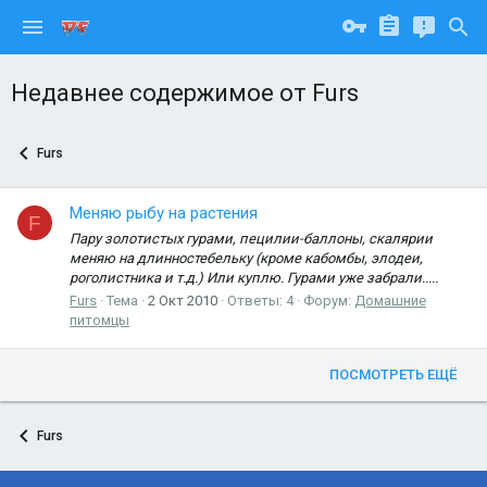
Недавнее содержимое от Furs
Furs
Меняю рыбу на растения
F
Пару золотистых гурами, пецилии-баллоны, скалярии
меняю на длинностебельку (кроме кабомбы, элодеи,
роголистника и т.д.) Или куплю. Гурами уже забрали.....
Furs
Тема
2 Окт 2010
Ответы: 4
Форум:
Домашние
питомцы
ПОСМОТРЕТЬ ЕЩЁ
Furs