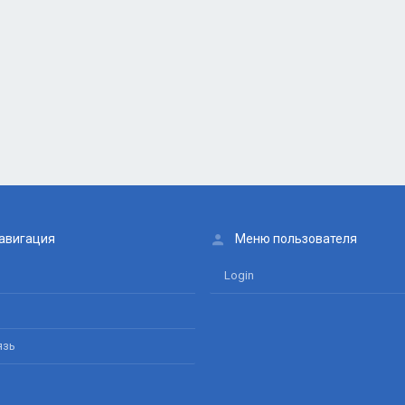
авигация
Меню пользователя
Login
язь