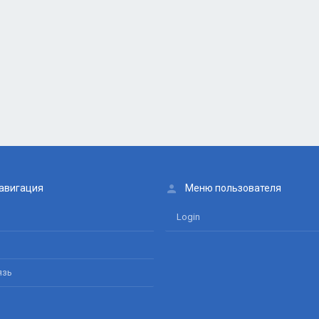
авигация
Меню пользователя
Login
язь