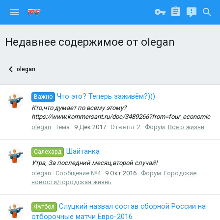
Недавнее содержимое от olegan
olegan
Что это? Теперь заживём?)))
Важно
Кто,что думает по всему этому?
https://www.kommersant.ru/doc/3489266?from=four_economic
olegan
Тема
9 Дек 2017
Ответы: 2
Форум:
Всё о жизни
Шайтанка
Салехард
Утра, За последний месяц,второй случай!
olegan
Сообщение №4
9 Окт 2016
Форум:
Городские
новости/городская жизнь
Слуцкий назвал состав сборной России на
Футбол
отборочные матчи Евро-2016