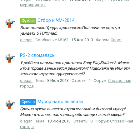
мероприятия
Отбор к ЧМ-2014
Футбол
Лохи полные!Уроды кривоногие!Пол ночи не спать,а
увидеть ЭТО!!!:mad:
olegan
Сообщение №163
15 Авг 2013
Форум:
Спорт
PS-2 сломалась
У ребёнка сломалась приставка Sony PlayStation-2. Может
кто в городе занимается ремонтом? Подскажите! Или эти
японские игрушки одноразовые!?
olegan
Тема
8 Июл 2013
Ответы: 1
Форум:
Справочная
города
Мусор надо вывезти
Срочно
Срочно нужно вывезти строительный и бытовой мусор!
Может кто знает частников,работающих в этой сфере?
olegan
Тема
18 Июн 2013
Ответы: 0
Форум:
Справочная
города