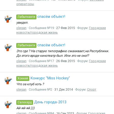
операторы
спасём объёкт!
Лабытнанги
увидел.
olegan
Сообщение №19
27 Фев 2015
Форум:
Городские
новости/городская жизнь
спасём объёкт!
Лабытнанги
Это где ? На старую типографию смахивает,на Республики.
До этого вроде кинотеатр был. Или это не оно!?
olegan
Сообщение №17
26 Фев 2015
Форум:
Городские
новости/городская жизнь
Конкурс "Miss Hockey"
Хоккей
Что за клуб хоть ?
olegan
Сообщение №2
31 Дек 2014
Форум:
Спорт
День города-2013
Салехард
Ай-яй-яй.)))
olegan
Сообщение №84
16 Сен 2013
Форум:
Городские