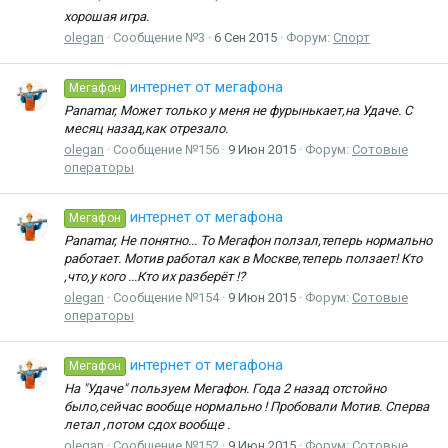
хорошая игра.
olegan
Сообщение №3
6 Сен 2015
Форум:
Спорт
интернет от мегафона
Мегафон
Panamar, Может только у меня не фурынькает,на Удаче. С
месяц назад,как отрезало.
olegan
Сообщение №156
9 Июн 2015
Форум:
Сотовые
операторы
интернет от мегафона
Мегафон
Panamar, Не понятно... То Мегафон ползал,теперь нормально
работает. Мотив работал как в Москве,теперь ползает! Кто
,что,у кого ...Кто их разберёт !?
olegan
Сообщение №154
9 Июн 2015
Форум:
Сотовые
операторы
интернет от мегафона
Мегафон
На "Удаче" пользуем Мегафон. Года 2 назад отстойно
было,сейчас вообще нормально ! Пробовали Мотив. Сперва
летал ,потом сдох вообще .
olegan
Сообщение №152
9 Июн 2015
Форум:
Сотовые