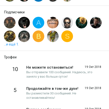
Подписчики
A
B
S
...и ещё 1.
Трофеи
Не можете остановиться!
19 Окт 2018
10
Вы отправили 100 сообщений. Надеюсь, это
заняло у вас больше суток!
Продолжайте в том-же духе!
19 Окт 2018
5
Вы разместили 30 сообщений. Не
останавливайтесь!