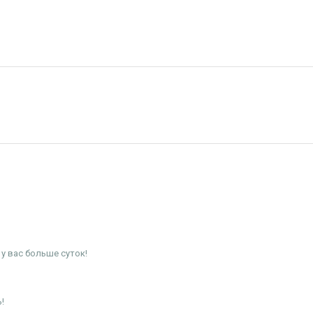
у вас больше суток!
!