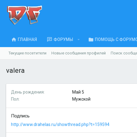
ГЛАВНАЯ
ФОРУМЫ
ПОМОЩЬ С ФОРУМ
Текущие посетители
Новые сообщения профилей
Поиск сообщ
valera
День рождения
Май 5
Пол
Мужской
Подпись
http://www.drahelas.ru/showthread.php?t=159594