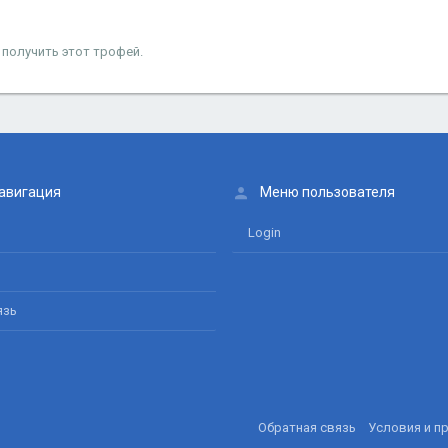
 получить этот трофей.
авигация
Меню пользователя
Login
язь
Обратная связь
Условия и п