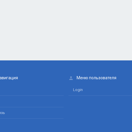
авигация
Меню пользователя
Login
язь