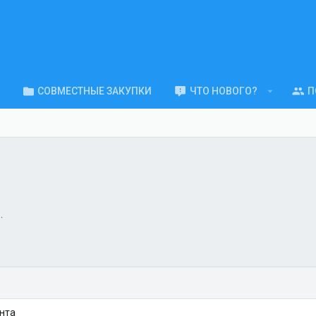
СОВМЕСТНЫЕ ЗАКУПКИ
ЧТО НОВОГО?
П
есурсы г. Салехард и
нта