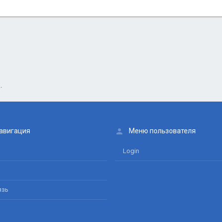
есурсы г. Салехард и
авигация
Меню пользователя
Login
язь