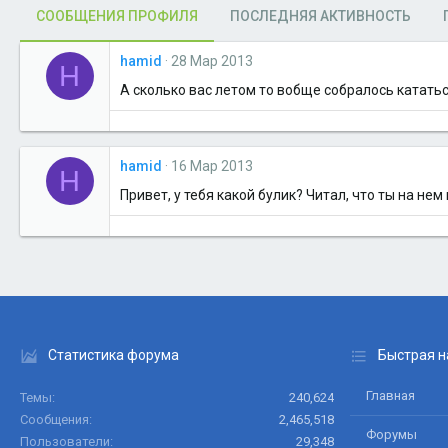
СООБЩЕНИЯ ПРОФИЛЯ
ПОСЛЕДНЯЯ АКТИВНОСТЬ
hamid
28 Мар 2013
H
А сколько вас летом то вобще собралось катать
hamid
16 Мар 2013
H
Привет, у тебя какой булик? Читал, что ты на не
Статистика форума
Быстрая н
Главная
Темы
240,624
Сообщения
2,465,518
Форумы
Пользователи
29,348