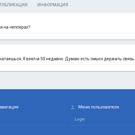
ПУБЛИКАЦИИ
ИНФОРМАЦИЯ
ся на чепперах?
м катаешься. Я взял м 50 недавно. Думаю есть смысл держать связь.
авигация
Меню пользователя
Login