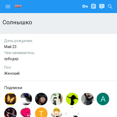
Солнышко
День рождения
Май 23
Чем занимаетесь
зубодер
Пол
Женский
Подписки
A
T