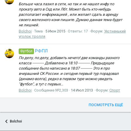
Больше часа лазил в сети, но так и не нашел инфу по
прокату авто в Схд или Лбт. Может быть кто-нибудь
располагает информацией , или желает сдать в аренду
своего железного коня пишите. Думаю данная тема будет
не лишней.
Bolchoi
Тема
5 Июн 2015
Ответы: 17
Форум:
Уютненький
уголок тролля
РФПЛ
Футбол
По делу, по делу, добавить нечего! две команды разного
класса ---------- Добавлено в 18:10 ---------- Предыдущее
сообщение было написано в 18:07 ---------- Это я про
вчерашний СК России. и сегодня первый тур порадовал
(динамо-волга), редко в первом туре можно увидеть
"футбол", а тут с первых...
Bolchoi
Сообщение №2,303
14 Июл 2013
Форум:
Спорт
ПОСМОТРЕТЬ ЕЩЁ
Bolchoi