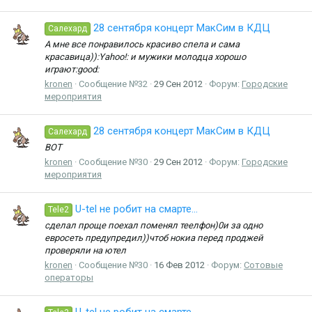
28 сентября концерт МакСим в КДЦ
Салехард
А мне все понравилось красиво спела и сама
красавица)):Yahoo!: и мужики молодца хорошо
играют:good:
kronen
Сообщение №32
29 Сен 2012
Форум:
Городские
мероприятия
28 сентября концерт МакСим в КДЦ
Салехард
ВОТ
kronen
Сообщение №30
29 Сен 2012
Форум:
Городские
мероприятия
U-tel не робит на смарте...
Tele2
сделал проще поехал поменял теелфон)0и за одно
евросеть предупредил))чтоб нокиа перед проджей
проверяли на ютел
kronen
Сообщение №30
16 Фев 2012
Форум:
Сотовые
операторы