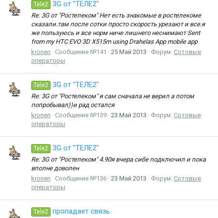
3G от "ТЕЛЕ2"
Tele2
Re: 3G от "Ростелеком" Нет есть знакомые в ростелекоме
сказали.там после сотки просто скорость урезают и все.я
же пользуюсь и все норм ниче лишнего неснимают Sent
from my HTC EVO 3D X515m using Drahelas App mobile app
kronen
Сообщение №141
25 Май 2013
Форум:
Сотовые
операторы
3G от "ТЕЛЕ2"
Tele2
Re: 3G от "Ростелеком" я сам сначала не верил а потом
попробывал))и рад остался
kronen
Сообщение №139
23 Май 2013
Форум:
Сотовые
операторы
3G от "ТЕЛЕ2"
Tele2
Re: 3G от "Ростелеком" 4.90я вчера сибе подключил и пока
вполне доволен
kronen
Сообщение №136
23 Май 2013
Форум:
Сотовые
операторы
пропадает связь
Tele2