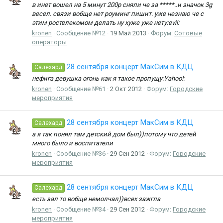
в инет вошел на 5 минут 200р сняли че за *****..и значок 3g
весел. связи вобще нет роуминг пишит. уже незнаю че с
этим ростелекомом делать ну хуже уже нету:evil:
kronen
Сообщение №12
19 Май 2013
Форум:
Сотовые
операторы
28 сентября концерт МакСим в КДЦ
Салехард
нефига девушка огонь как я такое пропущу:Yahoo!:
kronen
Сообщение №61
2 Окт 2012
Форум:
Городские
мероприятия
28 сентября концерт МакСим в КДЦ
Салехард
а я так понял там детский дом был))потому что детей
много было и воспитатели
kronen
Сообщение №36
29 Сен 2012
Форум:
Городские
мероприятия
28 сентября концерт МакСим в КДЦ
Салехард
есть зал то вобще немолчал))всех зажгла
kronen
Сообщение №34
29 Сен 2012
Форум:
Городские
мероприятия