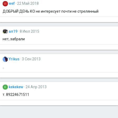
wef
22 Май 2018
W
ДОБРЫЙ ДЕНЬ КО не интересует почти не стрелянный
ал19
8 Июл 2015
нет, забрали
Yrikus
3 Сен 2013
..
kekekew
24 Апр 2013
K
т. 89224671511