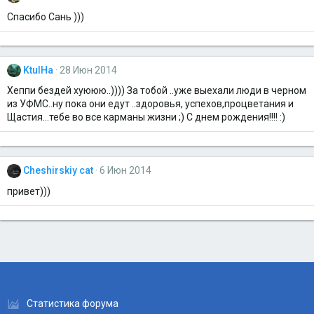
Спасибо Сань )))
KtulHa
28 Июн 2014
Хеппи бездей хуююю..)))) За тобой ..уже выехали люди в черном
из УФМС..ну пока они едут ..здоровья, успехов,процветания и
Щастия...тебе во все карманы жизни ;) С днем рождения!!!! :)
Cheshirskiy cat
6 Июн 2014
привет)))
Статистика форума