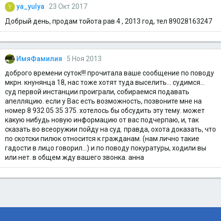
ya_yulya
23 Окт 2017
Y
Добрый день, продам тойота рав 4 , 2013 год, тел 89028163247
ИмяФамилия
5 Ноя 2013
доброго времени суток!!! прочитала ваше сообщение по поводу
мкрн. кнунянца 18, нас тоже хотят туда выселить... судимся...
суд первой инстанции проиграли, собираемся подавать
апелляцию. если у Вас есть возможность, позвоните мне на
номер 8 932 05 35 375. хотелось бы обсудить эту тему. может
какую нибудь новую информацию от вас подчерпаю, и, так
сказать во всеоружии пойду на суд. правда, охота доказать, что
по скотски пилюк относится к гражданам. (нам лично такие
гадости в лицо говорил...) и по поводу покуратуры, ходили вы
или нет. в общем жду вашего звонка. анна