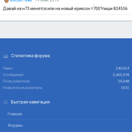
Давай.на н73 менятся.или на новый ериксон т700?пиши 824556
Статистика форума
Темы
240,624
Сообщения
2,465,518
Пользователи
29,348
Новый пользователь
ООО
Быстрая навигация
Главная
Форумы