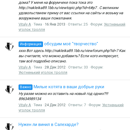
дома? У меня на форумчеке пока тока это
http://nakleika89.1bb.ru/viewtopic.php?id=6#p7 . С великим
удовольствием приму от вас ссылки на сайты и возьму на
вооружение ваши пожелания.
Vitaly A
Тема
16 Янв 2013
Ответы: 25
Форум:
Уютненький
уголок тролля
обсудим моё "творчество"
Информация
хххх Вот здесь http://nakleika89.1bb.ru/viewforum.php?id=7 Как
вы считаете, что можно добавить? Если кого интересует,
там всё подробно описано.
Vitaly A
Тема
28 Дек 2012
Ответы: 33
Форум:
Уютненький уголок тролля
Милые котята в ваши добрые руки
Важно
Ну разве можно их оставить на новый год одних?!!!
89634989134
Vitaly A
Тема
24 Дек 2012
Ответы: 7
Форум:
Уютненький
уголок тролля
Нужен ли винил в Салехарде?