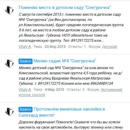
Поменяю место в детском саду "Снегурочка"
С августа-сентября 2013 г. поменяю место в детском саду
№4 "Снегурочка" (за Вен диспансером, по
ул.Комсомольская), будет средняя логопедическая группа
5-6 лет, на место в любом детском саду в районе
ул.Ямальская - Губкина. НО!!! обязательно тоже на
логопедическую группу. Тел: 89129172275 или...
Vitaly A
Тема
20 Апр 2013
Ответы: 1
Форум:
Детский
Меняю садик №4 "Снегурочка"
Важно
Меняю детский сад №4 "Снегурочка" за кож.веном по
Комсомольской, возрастная группа 4,5 года ребёнку, на д/
сад в районе улиц Броднева-Ямальская-Матросова-
Губкина. т. 89129172275 Ксения или мне 89634989134
Vitaly A
Тема
4 Мар 2013
Ответы: 3
Форум:
Уютненький
уголок тролля
Протолкнём виниловые наклейки в
Важно
Салехард вместе!
Дорогие форумчане! Помогите! Скажите что бы вы хотели
наклеить на свои автомобили, бытовую технику или стены