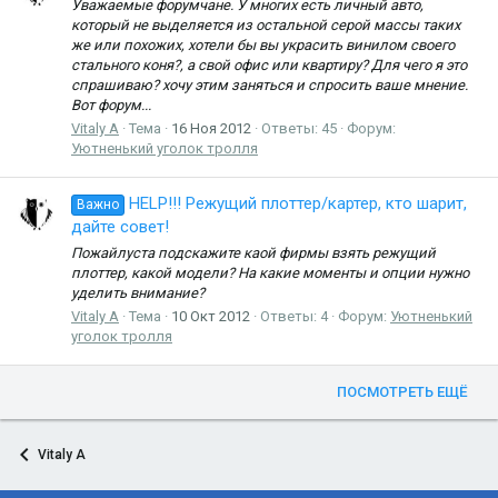
Уважаемые форумчане. У многих есть личный авто,
который не выделяется из остальной серой массы таких
же или похожих, хотели бы вы украсить винилом своего
стального коня?, а свой офис или квартиру? Для чего я это
спрашиваю? хочу этим заняться и спросить ваше мнение.
Вот форум...
Vitaly A
Тема
16 Ноя 2012
Ответы: 45
Форум:
Уютненький уголок тролля
HELP!!! Режущий плоттер/картер, кто шарит,
Важно
дайте совет!
Пожайлуста подскажите каой фирмы взять режущий
плоттер, какой модели? На какие моменты и опции нужно
уделить внимание?
Vitaly A
Тема
10 Окт 2012
Ответы: 4
Форум:
Уютненький
уголок тролля
ПОСМОТРЕТЬ ЕЩЁ
Vitaly A