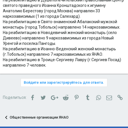
На реабилитацию в Душепопечительский Православный Центр
святого праведного Иоанна Кронштадского к игумену
Анатолию Берестову (город Москва) направлен 33
наркозависимых (1 из города Салехард).
На реабилитацию в Свято-знаменский Абалакский мужской
монастырь (город Тобольск) направлено 14 наркозависимых.
На реабилитацию в Новодевичий женский монастырь (село
Дивеево) направлено 9 наркозависимых из города Новый
Уренгой и поселка Пангоды.
На реабилитацию в Иоанно-Веденский женский монастырь
(г.Тобольск) направлено 7 наркозависимых из ЯНАО.
На реабилитацию в Троице-Сергиеву Лавру (г.Сергиев Посад)
направлено 7 человек.
Войдите или зарегистрируйтесь для ответа.
Facebook
Twitter
Google+
Reddit
Pinterest
Tumblr
WhatsApp
Электро
Сс
Поделиться:
Общественные организации ЯНАО