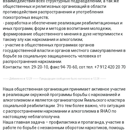
взаимодействия всех структурных подразделений, а так же
общественных и религиозных организаций в области
противодействия распространения и употребления
психотропных веществ;
- разработка и обеспечение реализации реабилитационных и
иных программ, форм и методов воспитания молодежи,
формирование общественного мнения в духе нетерпимости к
такому злу как наркомания и алкоголизм;
- участие в общественных программах органов
государственной власти и органов местного самоуправления в
борьбе за социальную защищенность человека от
распространения наркомании.
Контакты: тел. 29-20-10, факс 94-70-60, сот.тел. +7 912 420 20 70
---------- Добавлено в 12:29 ---------- Предыдущее сообщение было написано в 12:28 ----------
Наша общественная организация принимает активное участие
в реализации окружной программы борьбы с наркоманией и
алкоголизмом и является организатором Ямальского кластера
социальной реабилитации. Это тем более важно, что ситуация
с распространением наркомании и алкоголизма в ЯНАО по
настоящему неблагополучна.
Наша главная задача – профилактика и пропаганда, участие в
работе по борьбе с незаконным оборотом наркотиков, помощь