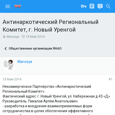
Антинаркотический Региональный
Комитет, г. Новый Уренгой
А
Д
Marusya
13 Май 2014
в
а
т
т
Общественные организации ЯНАО
о
а
р
н
т
а
Marusya
е
ч
м
а
ы
л
а
13 Май 2014
#1
Некоммерческое Партнёрство «Антинаркотический
Региональный Комитет».
Фактический адрес: г. Новый Уренгой, ул. Набережная д.43 «Д».
Руководитель: Пикалов Артём Анатольевич.
- разработка и внедрение взаимоприемлемых форм
сотрудничества в целях обеспечения эффективного