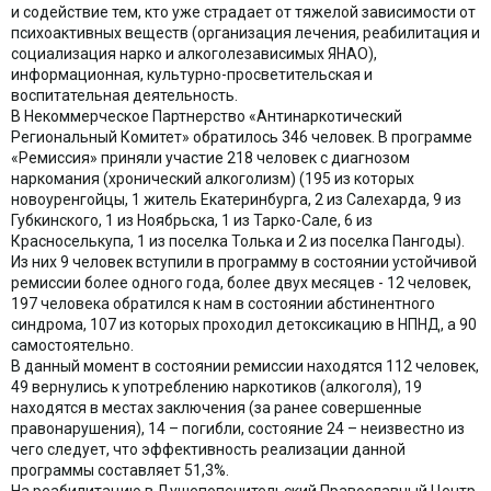
и содействие тем, кто уже страдает от тяжелой зависимости от
психоактивных веществ (организация лечения, реабилитация и
социализация нарко и алкоголезависимых ЯНАО),
информационная, культурно-просветительская и
воспитательная деятельность.
В Некоммерческое Партнерство «Антинаркотический
Региональный Комитет» обратилось 346 человек. В программе
«Ремиссия» приняли участие 218 человек с диагнозом
наркомания (хронический алкоголизм) (195 из которых
новоуренгойцы, 1 житель Екатеринбурга, 2 из Салехарда, 9 из
Губкинского, 1 из Ноябрьска, 1 из Тарко-Сале, 6 из
Красноселькупа, 1 из поселка Толька и 2 из поселка Пангоды).
Из них 9 человек вступили в программу в состоянии устойчивой
ремиссии более одного года, более двух месяцев - 12 человек,
197 человека обратился к нам в состоянии абстинентного
синдрома, 107 из которых проходил детоксикацию в НПНД, а 90
самостоятельно.
В данный момент в состоянии ремиссии находятся 112 человек,
49 вернулись к употреблению наркотиков (алкоголя), 19
находятся в местах заключения (за ранее совершенные
правонарушения), 14 – погибли, состояние 24 – неизвестно из
чего следует, что эффективность реализации данной
программы составляет 51,3%.