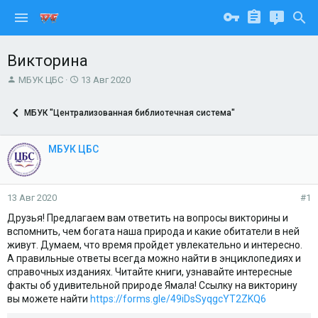
Викторина
А
Д
МБУК ЦБС
13 Авг 2020
в
а
т
т
МБУК "Централизованная библиотечная система"
о
а
р
н
т
а
МБУК ЦБС
е
ч
м
а
ы
л
а
13 Авг 2020
#1
Друзья! Предлагаем вам ответить на вопросы викторины и
вспомнить, чем богата наша природа и какие обитатели в ней
живут. Думаем, что время пройдет увлекательно и интересно.
А правильные ответы всегда можно найти в энциклопедиях и
справочных изданиях. Читайте книги, узнавайте интересные
факты об удивительной природе Ямала! Ссылку на викторину
вы можете найти
https://forms.gle/49iDsSyqgcYT2ZKQ6