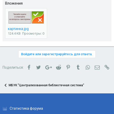
Вложения
картинка.jpg
124.4 KB
Просмотры: 0
Войдите или зарегистрируйтесь для ответа.
Facebook
Twitter
Google+
Reddit
Pinterest
Tumblr
WhatsApp
Электро
Сс
Поделиться:
МБУК "Централизованная библиотечная система"
Статистика форума