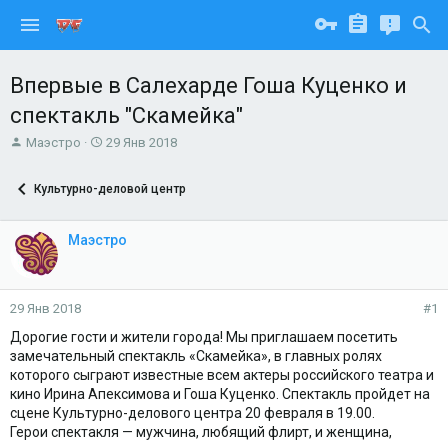
Впервые в Салехарде Гоша Куценко и
спектакль "Скамейка"
А
Д
Маэстро
29 Янв 2018
в
а
т
т
Культурно-деловой центр
о
а
р
н
т
а
Маэстро
е
ч
м
а
ы
л
а
29 Янв 2018
#1
Дорогие гости и жители города! Мы приглашаем посетить
замечательный спектакль «Скамейка», в главных ролях
которого сыграют известные всем актеры российского театра и
кино Ирина Апексимова и Гоша Куценко. Спектакль пройдет на
сцене Культурно-делового центра 20 февраля в 19.00.
Герои спектакля — мужчина, любящий флирт, и женщина,