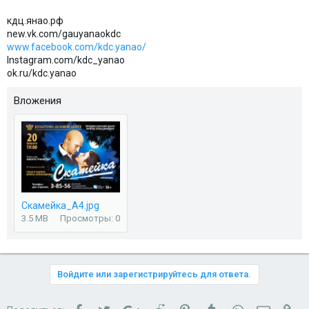
кдц.янао.рф
new.vk.com/gauyanaokdc
www.facebook.com/kdc.yanao/
Instagram.com/kdc_yanao
ok.ru/kdc.yanao
Вложения
Скамейка_А4.jpg
3.5 MB
Просмотры: 0
Войдите или зарегистрируйтесь для ответа.
Facebook
Twitter
Google+
Reddit
Pinterest
Tumblr
WhatsApp
Электро
Сс