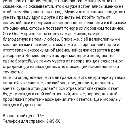
уставшая от одиночества, — начинают свое знакомство на
скамейке. Но оказывается, что они уже встречались именно на
этой скамейке ровно год назад. Мужчине и женщине предстоит
узнать правду друг о друге и принять её, пройти путь от
взаимной лжи и неприязни к искренности, нежности и к близким
отношениям, которые поставят точку в их любовном поединке.
Он и Она – приносят на сцену самую живую, самую
благодатную из тем - любовь. Эпоха же, с её великолепными
мелодичными песнями, автоматами с газированной водой и
отсутствием ежесекундной мобильной связи остается в роли
декораций. Великолепные актеры мастерски передают на
сцене богатейшую гамму чувств от презрения до нежности, от
страдания до наслаждения, с потрясающей искренностью и
точностью.
Есть ли определения, есть ли границы, есть ли критерии у таких
понятий, как счастье, как любовь, преданность, верность,
мечта, судьба и так далее? Посмотрев этот спектакль, ответ
будет у каждого свой собственный, или же, вернее, каждый
продолжит попытки нахождения этих ответов. Да и мораль у
каждого будет своя…
Возрастной ценз: 16+
Телефон для справок: 3-85-56