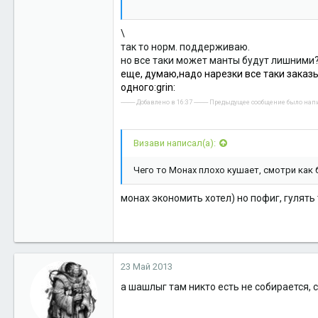
7. Картофель жаренный на шкварках с лучк
0
8. Ассорти мясное ( (Язык отварной, буже
9. Хлеб 10 кус - 30 р
36
\
10. Морс брусничный 1 литр - 150 р
так то норм. поддерживаю.
ЕКБ - СХД
но все таки может манты будут лишними
Итого на человека 1660 рублей
еще, думаю,надо нарезки все таки заказыв
одного:grin:
---------- Добавлено в 16:37 ---------- Предыдущее сообщение было написа
Визави написал(а):
Чего то Монах плохо кушает, смотри как 
монах экономить хотел) но пофиг, гулять 
23 Май 2013
а шашлыг там никто есть не собирается,