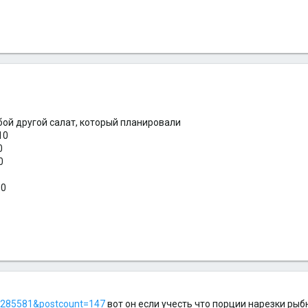
бой другой салат, который планировали
10
0
0
50
=1285581&postcount=147
вот он если учесть что порции нарезки рыб