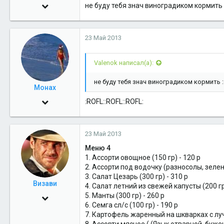
10 Авг 2010
не буду тебя знач виноградиком кормить :
3,985
0
23 Май 2013
36
Valenok написал(а):
Салехард
не буду тебя знач виноградиком кормить :g
Монах
21 Фев 2011
:ROFL::ROFL::ROFL:
4,710
0
23 Май 2013
36
Меню 4
1. Ассорти овощное (150 гр) - 120 р
ЕКБ - СХД
2. Ассорти под водочку (разносолы, зелень
3. Салат Цезарь (300 гр) - 310 р
Визави
4. Салат летний из свежей капусты (200 гр
5. Манты (300 гр) - 260 р
10 Июл 2011
6. Семга сл/с (100 гр) - 190 р
8,602
7. Картофель жаренный на шкварках с лучк