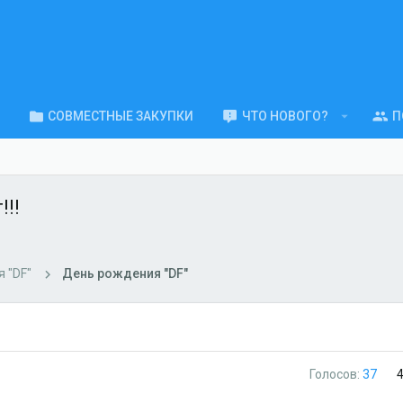
СОВМЕСТНЫЕ ЗАКУПКИ
ЧТО НОВОГО?
П
!!!
 "DF"
День рождения "DF"
Голосов:
37