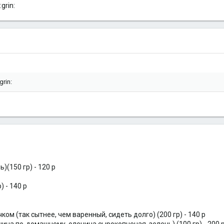
grin:
rin:
)(150 гр) - 120 р
) - 140 р
ом (так сытнее, чем варенный, сидеть долго) (200 гр) - 140 р