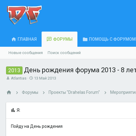
ГЛАВНАЯ
ФОРУМЫ
ПОМОЩЬ С ФОРУМОМ
Новые сообщения
Поиск сообщений
День рождения форума 2013 - 8 лет
2013
А
Д
Atlantias
13 Май 2013
в
а
т
т
Форумы
Проекты "Drahelas Forum"
Мероприятия
о
а
р
н
т
а
Я:
е
ч
м
а
ы
л
Пойду на День рождения
а