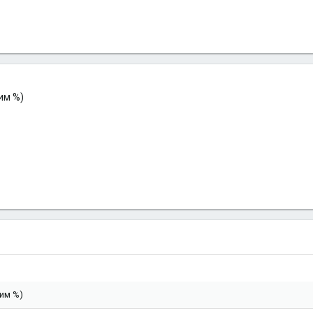
им %)
им %)