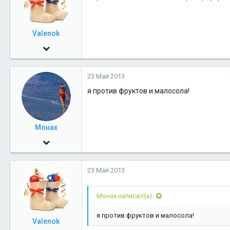
Valenok
10 Авг 2010
3,985
23 Май 2013
0
я против фруктов и малосола!
36
Салехард
Монах
21 Фев 2011
4,710
23 Май 2013
0
36
Монах написал(а):
ЕКБ - СХД
я против фруктов и малосола!
Valenok