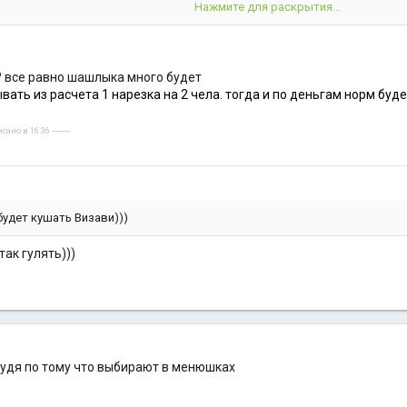
ом (так сытнее, чем варенный, сидеть долго) (200 гр) - 140 р
Нажмите для раскрытия...
нина по-домашнему, оленина сырокопченая, зелень) (100 гр) - 200 р
? все равно шашлыка много будет
ать из расчета 1 нарезка на 2 чела. тогда и по деньгам норм буде
но в 16:36 ----------
будет кушать Визави)))
так гулять)))
 судя по тому что выбирают в менюшках