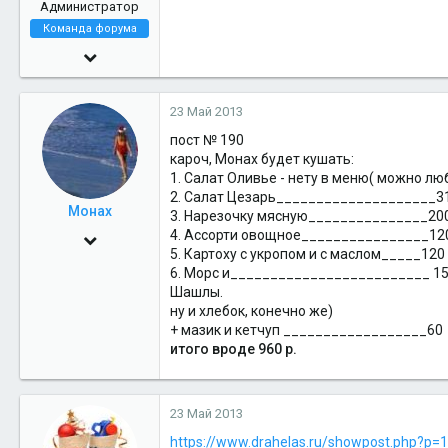
Администратор
Команда форума
29 Июл 2005
14,161
23 Май 2013
6
пост № 190
38
кароч, Монах будет кушать:
44
1. Салат Оливье - нету в меню( можно лю
2. Салат Цезарь____________________3
Cerberon
Монах
3. Нарезочку мясную_______________20
4. Ассорти овощное________________12
21 Фев 2011
5. Картоху с укропом и с маслом_____120
4,710
6. Морс и_________________________ 1
Шашлы.
0
ну и хлебок, конечно же)
36
+ мазик и кетчуп __________________60
итого вроде 960 р.
ЕКБ - СХД
23 Май 2013
https://www.drahelas.ru/showpost.php?p