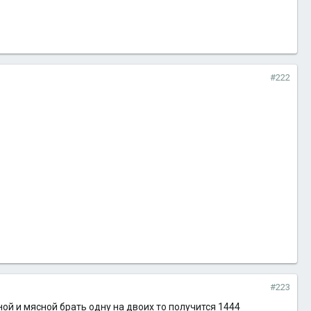
#222
#223
ной и мясной брать одну на двоих то получится 1444