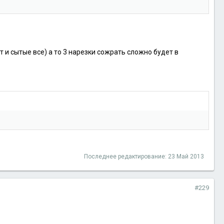
т и сытые все) а то 3 нарезки сожрать сложно будет в
Последнее редактирование:
23 Май 2013
#229