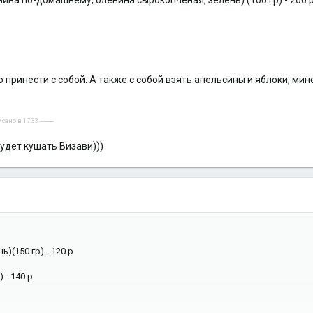
нина по-домашнему, оленина сырокопченая, зелень) (100 гр) - 200 
 принести с собой. А также с собой взять апельсины и яблоки, ми
но в 17:33 ----------
будет кушать Визави)))
)(150 гр) - 120 р
 - 140 р