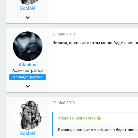
XoMbl4
9 Июн 2009
13,412
23 Май 2013
7
Визави
, шашлык в этом меню будет лишн
38
Atlantias
Администратор
Команда форума
29 Июл 2005
14,161
23 Май 2013
6
38
Atlantias написал(а):
44
Визави
, шашлык в этом меню будет лишн
Cerberon
XoMbl4