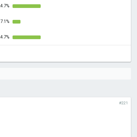
24.7%
7.1%
24.7%
#221