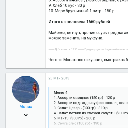
8. Ассорти мясное ( (Язык отварной, буже
3
9. Хлеб 10 кус - 30 р
38
10. Морс брусничный 1 литр - 150 р
Край Земли
Итого на человека 1660 рублей
Майонез, кетчуп, прочие соусы предлагаю
можно заменить на муксуна.
---------- Добавлено в 17:36 ---------- Предыдущее сообщение было написа
Чего то Монах плохо кушает, смотри как 
23 Май 2013
Меню 4
1. Ассорти овощное (150 гр) - 120 р
2. Ассорти под водочку (разносолы, зелень
Монах
3. Салат Цезарь (300 гр) - 310 р
4. Салат летний из свежей капусты (200 гр)
21 Фев 2011
5. Манты (300 гр) - 260 р
4,710
6. Семга сл/с (100 гр) - 190 р