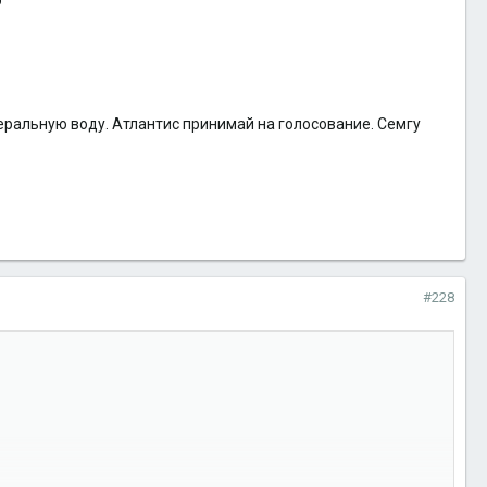
р
неральную воду. Атлантис принимай на голосование. Семгу
#228