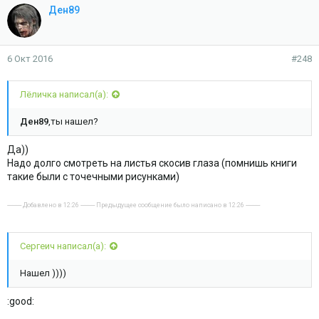
Ден89
6 Окт 2016
#248
Лёличка написал(а):
Ден89
,ты нашел?
Да))
Надо долго смотреть на листья скосив глаза (помнишь книги
такие были с точечными рисунками)
---------- Добавлено в 12:26 ---------- Предыдущее сообщение было написано в 12:26 ----------
Сергеич написал(а):
Нашел ))))
:good: