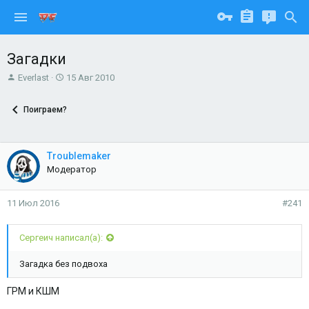
Загадки
А
Д
Everlast
15 Авг 2010
в
а
т
т
Поиграем?
о
а
р
н
т
а
е
ч
Troublemaker
м
а
Модератор
ы
л
а
11 Июл 2016
#241
Сергеич написал(а):
Загадка без подвоха
ГРМ и КШМ