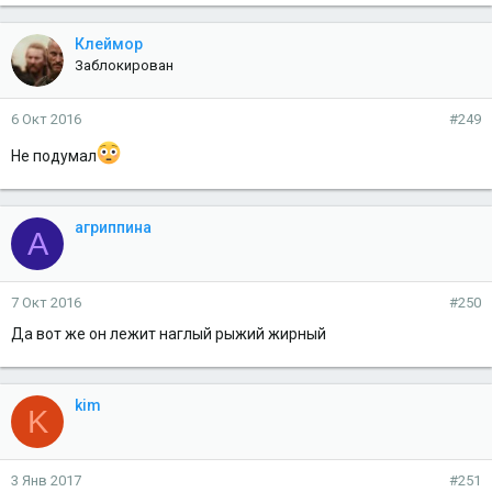
Клеймор
Заблокирован
6 Окт 2016
#249
Не подумал
агриппина
А
7 Окт 2016
#250
Да вот же он лежит наглый рыжий жирный
kim
K
3 Янв 2017
#251