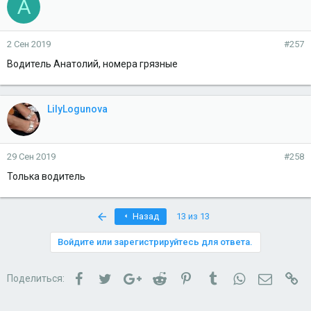
А
2 Сен 2019
#257
Водитель Анатолий, номера грязные
LilyLogunova
29 Сен 2019
#258
Толька водитель
First
Назад
13 из 13
Войдите или зарегистрируйтесь для ответа.
Facebook
Twitter
Google+
Reddit
Pinterest
Tumblr
WhatsApp
Электро
Сс
Поделиться: