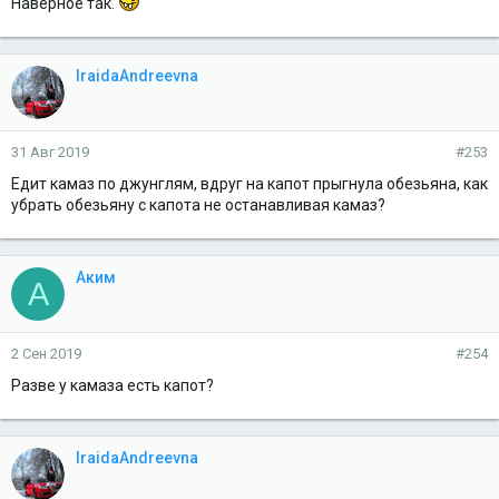
Наверное так.
IraidaAndreevna
31 Авг 2019
#253
Едит камаз по джунглям, вдруг на капот прыгнула обезьяна, как
убрать обезьяну с капота не останавливая камаз?
Аким
А
2 Сен 2019
#254
Разве у камаза есть капот?
IraidaAndreevna