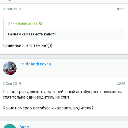
2 Сен 2019
#255
Аким написал(а):
Разве у камаза есть капот?
Правильно , его там нет)))
IraidaAndreevna
2 Сен 2019
#256
Погода грязь, слякоть, едет рейсовый автобус, все пассажиры
спят толька один водитель не спит.
Какие номера у автобуса и как звать водителя?
Аким