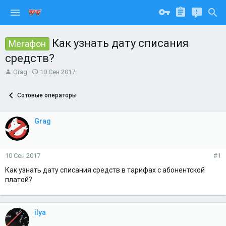
Как узнать дату списания
Мегафон
средств?
А
Д
Grag
10 Сен 2017
в
а
т
т
Сотовые операторы
о
а
р
н
т
а
Grag
е
ч
м
а
ы
л
а
10 Сен 2017
#1
Как узнать дату списания средств в тарифах с абонентской
платой?
ilya