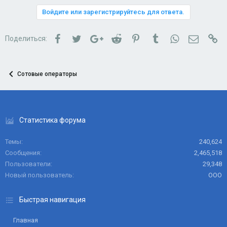
Войдите или зарегистрируйтесь для ответа.
Facebook
Twitter
Google+
Reddit
Pinterest
Tumblr
WhatsApp
Электро
Сс
Поделиться:
Сотовые операторы
Статистика форума
Темы
240,624
Сообщения
2,465,518
Пользователи
29,348
Новый пользователь
ООО
Быстрая навигация
Главная