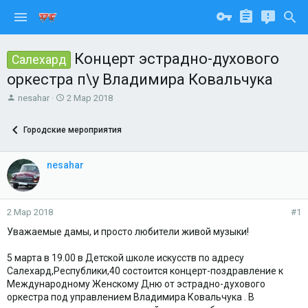
Концерт эстрадно-духового
Салехард
оркестра п\у Владимира Ковальчука
А
Д
nesahar
2 Мар 2018
в
а
т
т
Городские мероприятия
о
а
р
н
т
а
nesahar
е
ч
м
а
ы
л
а
2 Мар 2018
#1
Уважаемые дамы, и просто любители живой музыки!
5 марта в 19.00 в Детской школе искусств по адресу
Салехард,Республики,40 состоится концерт-поздравление к
Международному Женскому Дню от эстрадно-духового
оркестра под управлением Владимира Ковальчука . В