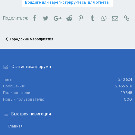
Войдите или зарегистрируйтесь для ответа.
Facebook
Twitter
Google+
Reddit
Pinterest
Tumblr
WhatsApp
Электро
Сс
Поделиться:
Городские мероприятия
Статистика форума
Темы
240,624
Сообщения
2,465,518
Пользователи
29,348
Новый пользователь
ООО
Быстрая навигация
Главная