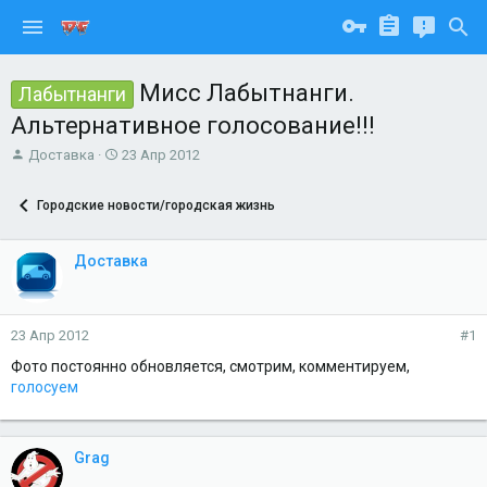
Мисс Лабытнанги.
Лабытнанги
Альтернативное голосование!!!
А
Д
Доставка
23 Апр 2012
в
а
т
т
Городские новости/городская жизнь
о
а
р
н
т
а
Доставка
е
ч
м
а
ы
л
а
23 Апр 2012
#1
Фото постоянно обновляется, смотрим, комментируем,
голосуем
Grag