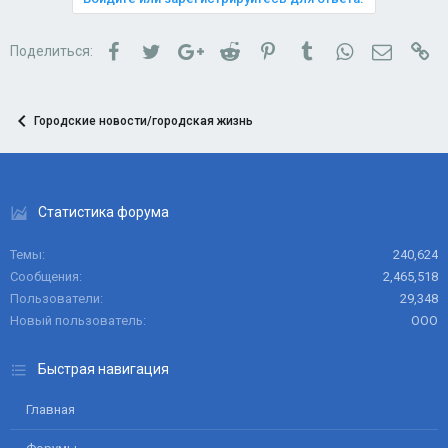
Facebook
Twitter
Google+
Reddit
Pinterest
Tumblr
WhatsApp
Электро
Сс
Поделиться:
Городские новости/городская жизнь
Статистика форума
Темы
240,624
Сообщения
2,465,518
Пользователи
29,348
Новый пользователь
ООО
Быстрая навигация
Главная