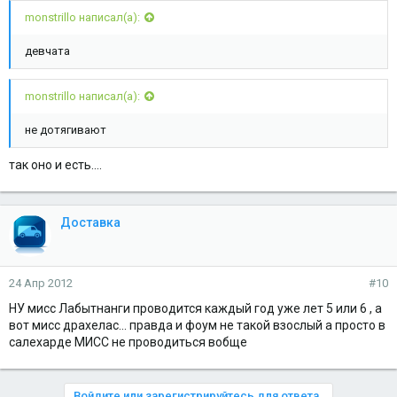
monstrillo написал(а):
девчата
monstrillo написал(а):
не дотягивают
так оно и есть....
Доставка
24 Апр 2012
#10
НУ мисс Лабытнанги проводится каждый год уже лет 5 или 6 , а
вот мисс драхелас... правда и фоум не такой взослый а просто в
салехарде МИСС не проводиться вобще
Войдите или зарегистрируйтесь для ответа.