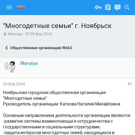
"Многодетные семьи" г. Ноябрьск
А
Д
Marusya
29 Апр 2014
в
а
т
т
Общественные организации ЯНАО
о
а
р
н
т
а
Marusya
е
ч
м
а
ы
л
а
29 Апр 2014
#1
Ноябрьская городская общественная организация
"Многодетные семьи"
Руководитель организации: Каткова Наталия Михайловна
Основным направлением деятельности организации являются:
-развитие системы взаимопомощи и сотрудничества с
государственными и социальными структурами;
-защита интересов многодетных семей, находящихся в