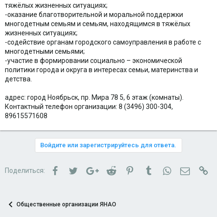
тяжёлых жизненных ситуациях;
-оказание благотворительной и моральной поддержки
многодетным семьям и семьям, находящимся в тяжёлых
жизненных ситуациях;
-содействие органам городского самоуправления в работе с
многодетными семьями;
-участие в формировании социально – экономической
политики города и округа в интересах семьи, материнства и
детства.
адрес: город Ноябрьск, пр. Мира 78 5, 6 этаж (комнаты).
Контактный телефон организации: 8 (3496) 300-304,
89615571608
Войдите или зарегистрируйтесь для ответа.
Facebook
Twitter
Google+
Reddit
Pinterest
Tumblr
WhatsApp
Электро
Сс
Поделиться:
Общественные организации ЯНАО