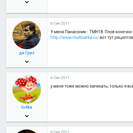
19 Апр 2006
18,264
10
6 Сен 2011
38
У меня Панасоник - ТМН18. Плов конечно 
http://www.multivarka.ru/
вот тут рецептов
ди Гриз
9 Дек 2010
1,278
6 Сен 2011
0
у меня тоже можно запекать, только я все 
36
to4ka
8 Ноя 2010
1,348
6 Сен 2011
8