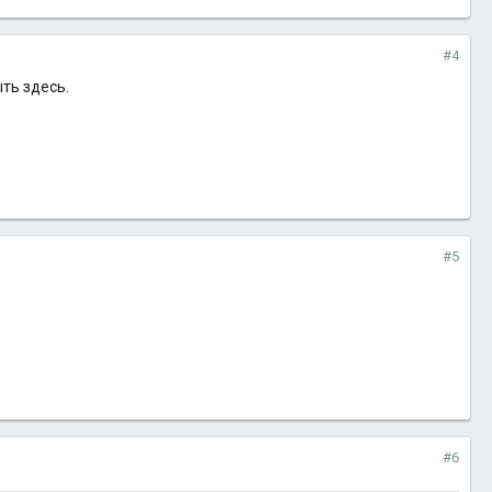
#4
ть здесь.
#5
#6