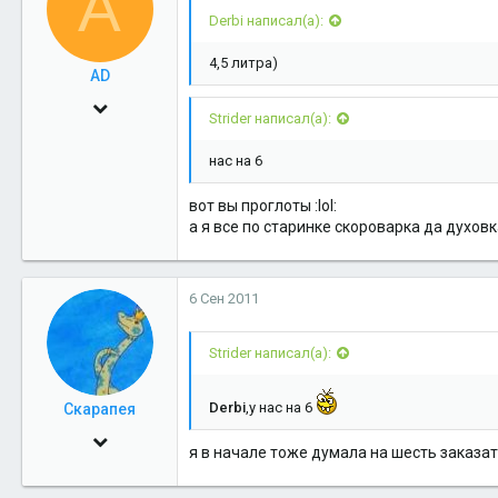
A
Derbi написал(а):
ЗаОбыш
4,5 литра)
AD
30 Май 2009
Strider написал(а):
61,582
нас на 6
4
38
вот вы проглоты :lol:
а я все по старинке скороварка да духовка...
6 Сен 2011
Strider написал(а):
Derbi
,у нас на 6
Скарапея
30 Май 2009
я в начале тоже думала на шесть заказат
13,229