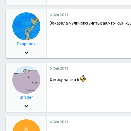
1,534
6 Сен 2011
0
Заказала мулинекс(учитывая,что- сын куш
36
44
Скарапея
30 Май 2009
13,229
6 Сен 2011
1
36
Derbi
,у нас на 6
51
Strider
17 Дек 2009
7,401
6 Сен 2011
1
36