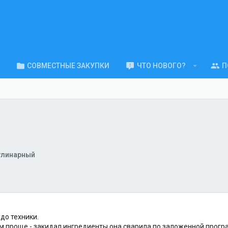
СОВМЕСТНЫЕ ЗАКУПКИ
ЧТО НОВОГО?
П
улинарный
до техники.
ям проще - закидал ингредиенты она сварила по заложенной прогр