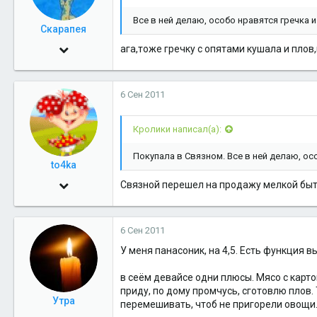
Все в ней делаю, особо нравятся гречка 
Скарапея
30 Май 2009
ага,тоже гречку с опятами кушала и плов
13,229
1
6 Сен 2011
36
Кролики написал(а):
51
Покупала в Связном. Все в ней делаю, ос
to4ka
8 Ноя 2010
Связной перешел на продажу мелкой быто
1,348
8
6 Сен 2011
38
У меня панасоник, на 4,5. Есть функция 
СХД
в сеём девайсе одни плюсы. Мясо с карто
приду, по дому промчусь, сготовлю плов.
Утра
перемешивать, чтоб не пригорели овощи