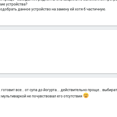
кие устройства?
подобрать данное устройство на замену ей хотя б частичную.
.. готовит все... от супа до йогурта.... действительно проще... выбир
 с мультиваркой не почувствовал его отсутствия