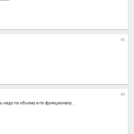
#2
#3
ать надо по объему и по функционалу...