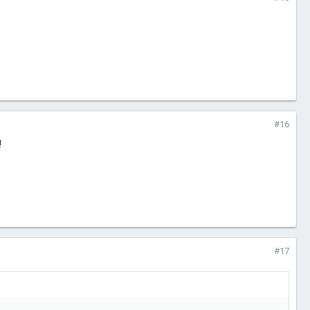
#16
!
#17