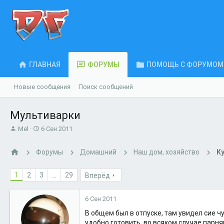
ГЛАВНАЯ
ФОРУМЫ
ПОМОЩЬ С ФОРУМОМ
Новые сообщения
Поиск сообщений
Мультиварки
А
Д
Mel
6 Сен 2011
в
а
т
т
Форумы
Домашний
Наш дом, хозяйство
К
о
а
р
н
т
а
1
2
3
...
29
Вперёд
е
ч
м
а
6 Сен 2011
ы
л
а
В общем был в отпуске, там увидел сие чу
удобно готовить, во всяком случае парн