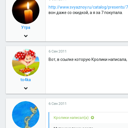
http://www.svyaznoy.ru/catalog/presents/
38
вон даже со скидкой, а я за 7 покупала.
СХД
Утра
19 Апр 2006
18,264
6 Сен 2011
10
Вот, в ссылке которую Кролики написала
38
to4ka
8 Ноя 2010
1,348
6 Сен 2011
8
38
Кролики написал(а):
СХД