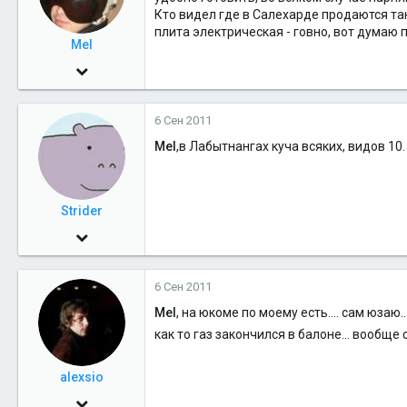
Кто видел где в Салехарде продаются та
плита электрическая - говно, вот думаю 
Mel
1 Июн 2009
2,485
6 Сен 2011
7
Mel
,в Лабытнангах куча всяких, видов 10.
38
южнее северного полюса
Strider
17 Дек 2009
7,401
6 Сен 2011
1
Mel
, на юкоме по моему есть.... сам юзаю.
36
как то газ закончился в балоне... вообще
ЗаОбыш
alexsio
17 Сен 2009