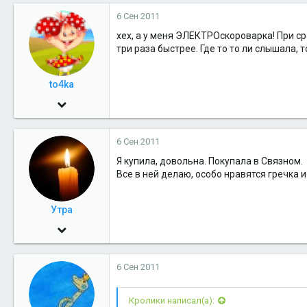
1
6 Сен 2011
36
хех, а у меня ЭЛЕКТРОскороварка! При ср
51
три раза быстрее. Где то то ли слышала, 
to4ka
8 Ноя 2010
1,348
6 Сен 2011
8
Я купила, довольна. Покупала в Связном.
38
Все в ней делаю, особо нравятся гречка и
СХД
Утра
19 Апр 2006
18,264
6 Сен 2011
10
38
Кролики написал(а):