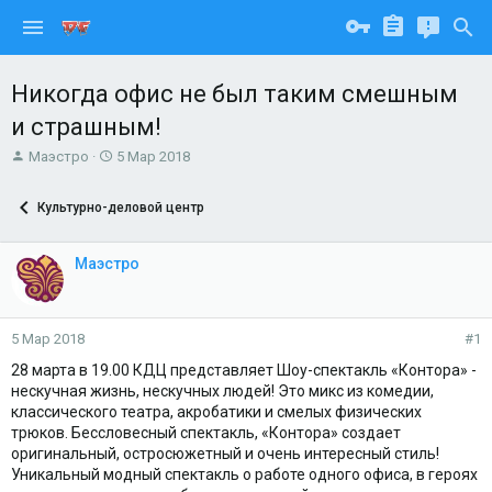
Никогда офис не был таким смешным
и страшным!
А
Д
Маэстро
5 Мар 2018
в
а
т
т
Культурно-деловой центр
о
а
р
н
т
а
Маэстро
е
ч
м
а
ы
л
а
5 Мар 2018
#1
28 марта в 19.00 КДЦ представляет Шоу-спектакль «Контора» -
нескучная жизнь, нескучных людей! Это микс из комедии,
классического театра, акробатики и смелых физических
трюков. Бессловесный спектакль, «Контора» создает
оригинальный, остросюжетный и очень интересный стиль!
Уникальный модный спектакль о работе одного офиса, в героях