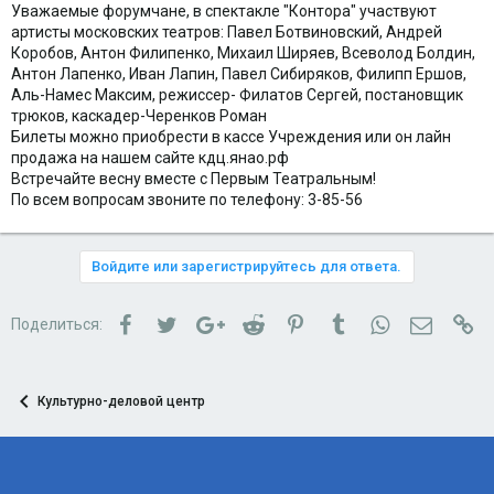
Уважаемые форумчане, в спектакле "Контора" участвуют
артисты московских театров: Павел Ботвиновский, Андрей
Коробов, Антон Филипенко, Михаил Ширяев, Всеволод Болдин,
Антон Лапенко, Иван Лапин, Павел Сибиряков, Филипп Ершов,
Аль-Намес Максим, режиссер- Филатов Сергей, постановщик
трюков, каскадер-Черенков Роман
Билеты можно приобрести в кассе Учреждения или он лайн
продажа на нашем сайте кдц.янао.рф
Встречайте весну вместе с Первым Театральным!
По всем вопросам звоните по телефону: 3-85-56
Войдите или зарегистрируйтесь для ответа.
Facebook
Twitter
Google+
Reddit
Pinterest
Tumblr
WhatsApp
Электро
Сс
Поделиться:
Культурно-деловой центр