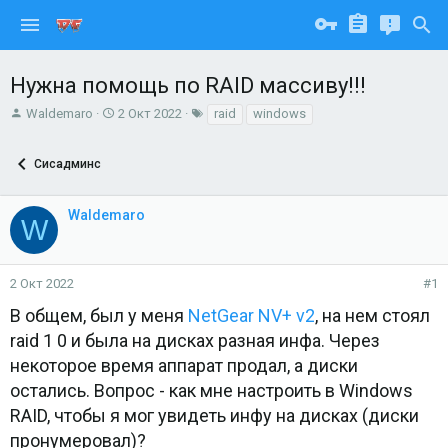
Нужна помощь по RAID массиву!!!
А
Д
Т
Waldemaro
2 Окт 2022
raid
windows
в
а
е
т
т
г
Сисадминс
о
а
и
р
н
т
а
Waldemaro
е
ч
W
м
а
ы
л
а
2 Окт 2022
#1
В общем, был у меня
NetGear NV+ v2
, на нем стоял
raid 1 0 и была на дисках разная инфа. Через
некоторое время аппарат продал, а диски
остались. Вопрос - как мне настроить в Windows
RAID, чтобы я мог увидеть инфу на дисках (диски
пронумеровал)?