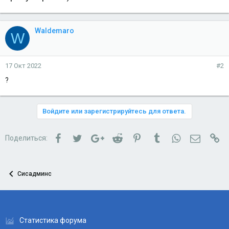
Waldemaro
W
17 Окт 2022
#2
?
Войдите или зарегистрируйтесь для ответа.
Facebook
Twitter
Google+
Reddit
Pinterest
Tumblr
WhatsApp
Электро
Сс
Поделиться:
Сисадминс
Статистика форума