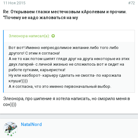
11 Ноя 2015
#72
Re: Открываем глазки местечковым кАролевам и прочим.
"Почему не надо жаловаться на му
Элеонора написал(а):
Вот вот! Именно непреодолимое желание либо того либо
другого! С этим я согласна!
А не то как потом шипят глядя друг на друга некоторые из этих
двух лагерей- с личной жизнью не сложилось вот и сидит на
работе сутками, карьеристка!
Ну или наоборот- карьеру сделать не смогла- по нарожала
клуша!))))
А я согласна, что это именно первоначальный выбор.
Элеонора, про шипение я хотела написать, но сморило меня в
сон))))
NatalNord