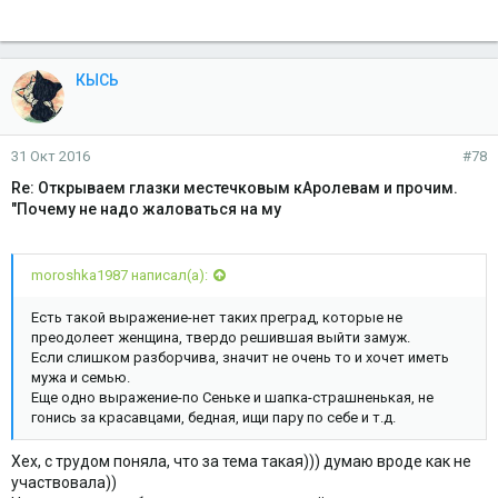
КЫСЬ
31 Окт 2016
#78
Re: Открываем глазки местечковым кАролевам и прочим.
"Почему не надо жаловаться на му
moroshka1987 написал(а):
Есть такой выражение-нет таких преград, которые не
преодолеет женщина, твердо решившая выйти замуж.
Если слишком разборчива, значит не очень то и хочет иметь
мужа и семью.
Еще одно выражение-по Сеньке и шапка-страшненькая, не
гонись за красавцами, бедная, ищи пару по себе и т.д.
Хех, с трудом поняла, что за тема такая))) думаю вроде как не
участвовала))