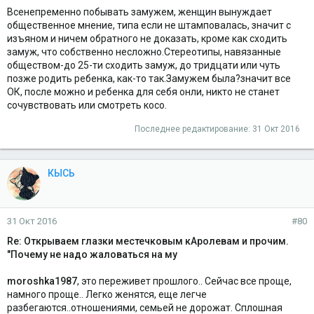
Всенепременно побывать замужем, женщин вынуждает
общественное мнение, типа если не штамповалась, значит с
изъяном и ничем обратного не доказать, кроме как сходить
замуж, что собственно несложно.Стереотипы, навязанные
обществом-до 25-ти сходить замуж, до тридцати или чуть
позже родить ребенка, как-то так.Замужем была?значит все
ОК, после можно и ребенка для себя онли, никто не станет
сочувствовать или смотреть косо.
Последнее редактирование:
31 Окт 2016
КЫСЬ
31 Окт 2016
#80
Re: Открываем глазки местечковым кАролевам и прочим.
"Почему не надо жаловаться на му
moroshka1987
, это переживет прошлого.. Сейчас все проще,
намного проще.. Легко женятся, еще легче
разбегаются..отношениями, семьей не дорожат. Сплошная