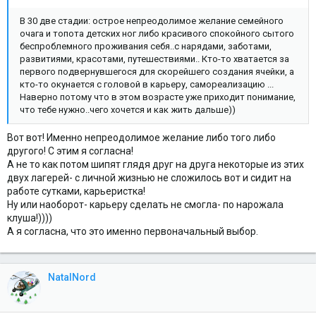
В 30 две стадии: острое непреодолимое желание семейного
очага и топота детских ног либо красивого спокойного сытого
беспроблемного проживания себя..с нарядами, заботами,
развитиями, красотами, путешествиями.. Кто-то хватается за
первого подвернувшегося для скорейшего создания ячейки, а
кто-то окунается с головой в карьеру, самореализацию ...
Наверно потому что в этом возрасте уже приходит понимание,
что тебе нужно..чего хочется и как жить дальше))
Вот вот! Именно непреодолимое желание либо того либо
другого! С этим я согласна!
А не то как потом шипят глядя друг на друга некоторые из этих
двух лагерей- с личной жизнью не сложилось вот и сидит на
работе сутками, карьеристка!
Ну или наоборот- карьеру сделать не смогла- по нарожала
клуша!))))
А я согласна, что это именно первоначальный выбор.
NatalNord