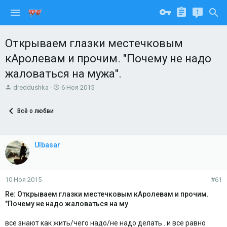
Открываем глазки местечковым
кАролевам и прочим. "Почему не надо
жаловаться на мужа".
А
Д
dreddushka
6 Ноя 2015
в
а
т
т
Всё о любви
о
а
р
н
т
а
е
ч
Ulbasar
м
а
ы
л
а
10 Ноя 2015
#61
Re: Открываем глазки местечковым кАролевам и прочим.
"Почему не надо жаловаться на му
все знают как жить/чего надо/не надо делать...и все равно