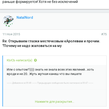
раньше формируется! Хотя не без исключений
NatalNord
11 Ноя 2015
#75
Re: Открываем глазки местечковым кАролевам и прочим.
"Почему не надо жаловаться на му
КЫСЬ написал(а):
Или с опытом?)))) знать не знала всех этих явлений...хоть
вроде и не 20.. Жуть жуткая канеш что вы пишете
---------- Добавлено в 09:49 ---------- Предыдущее сообщение было написано в 09:47 ----------
Этот вариант редко строится после 30ти.. Он обычно
Нажмите для раскрытия...
прилично раньше формируется! Хотя не без исключений