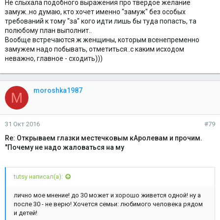
Не слыхала подобного выражения про твёрдое желание
замуж..но думаю, кто хочет именно "замуж" без особых
требований к тому "за" кого идти лишь бы туда попасть, та
полюбому план выполнит..
Вообще встречаются ж женщины, которым всенепременно
замужем надо побывать, отметиться..с каким исходом
неважно, главное - сходить)))
moroshka1987
M
31 Окт 2016
#79
Re: Открываем глазки местечковым кАролевам и прочим.
"Почему не надо жаловаться на му
tutsy написал(а):
лично мое мнение! до 30 может и хорошо живется одной! ну а
после 30 - не верю! Хочется семьи: любимого человека рядом
и детей!