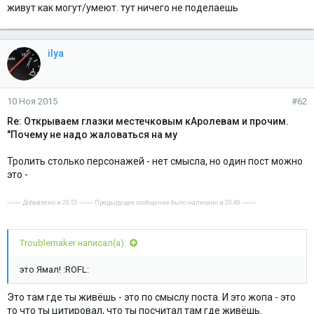
живут как могут/умеют. тут ничего не поделаешь
ilya
10 Ноя 2015
#62
Re: Открываем глазки местечковым кАролевам и прочим.
"Почему не надо жаловаться на му
Тролить столько персонажей - нет смысла, но один пост можно
это -
---------- Добавлено в 20:51 ---------- Предыдущее сообщение было написано в 20:49 ----------
Troublemaker написал(а):
это Ямал! :ROFL:
Это там где ты живёшь - это по смыслу поста. И это жопа - это
то что ты цитировал, что ты посчитал там где живёшь.