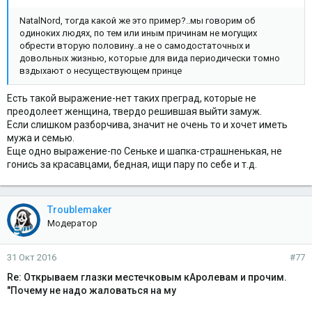
NatalNord, тогда какой же это пример?..мы говорим об
одиноких людях, по тем или иным причинам не могущих
обрести вторую половину..а не о самодостаточных и
довольных жизнью, которые для вида периодически томно
вздыхают о несуществующем принце
Есть такой выражение-нет таких преград, которые не
преодолеет женщина, твердо решившая выйти замуж.
Если слишком разборчива, значит не очень то и хочет иметь
мужа и семью.
Еще одно выражение-по Сеньке и шапка-страшненькая, не
гонись за красавцами, бедная, ищи пару по себе и т.д.
Troublemaker
Модератор
31 Окт 2016
#77
Re: Открываем глазки местечковым кАролевам и прочим.
"Почему не надо жаловаться на му