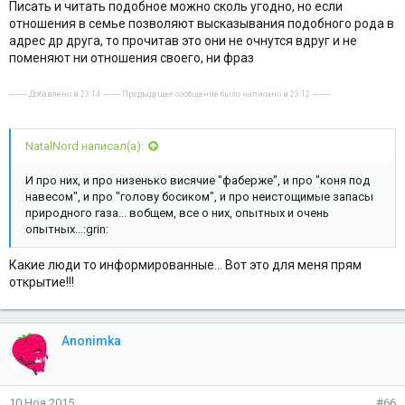
Писать и читать подобное можно сколь угодно, но если
отношения в семье позволяют высказывания подобного рода в
адрес др друга, то прочитав это они не очнутся вдруг и не
поменяют ни отношения своего, ни фраз
---------- Добавлено в 23:14 ---------- Предыдущее сообщение было написано в 23:12 ----------
NatalNord написал(а):
И про них, и про низенько висячие "фаберже", и про "коня под
навесом", и про "голову босиком", и про неистощимые запасы
природного газа... вобщем, все о них, опытных и очень
опытных...:grin:
Какие люди то информированные... Вот это для меня прям
открытие!!!
Anonimka
10 Ноя 2015
#66