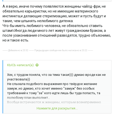
А я верю, иначе почему появляются женщины чайлд-фри, не
обязательно карьеристки, но не имеющие материнского
инстинкта,и делающие стерилизацию, может и пусть будут и
такие, чем шпынять нелюбимого дитенка.
Что-бы иметь любимого человека, не обязательно ставить
штамп.Иногда люди много лет живут гражданским браком, а
после узаконивания отношений разводятся, трудно объяснимо,
но и такое есть.
---------- Добавлено в 23:32 ---------- Предыдущее сообщение было написано в 23:22 ----------
КЫСЬ написал(а):
Хех, с трудом поняла, что за тема такая))) думаю вроде как не
участвовала))
Не слыхала подобного выражения про твёрдое желание
замуж..но думаю, кто хочет именно "замуж" без особых
требований к тому "за" кого идти лишь бы туда попасть, та
полюбому план выполнит..
Вообще встречаются ж женщины, которым всенепременно
замужем надо побывать, отметиться..с каким исходом
Нажмите для раскрытия...
неважно, главное - сходить)))