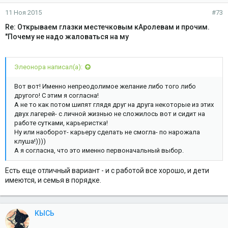
11 Ноя 2015
#73
Re: Открываем глазки местечковым кАролевам и прочим.
"Почему не надо жаловаться на му
Элеонора написал(а):
Вот вот! Именно непреодолимое желание либо того либо
другого! С этим я согласна!
А не то как потом шипят глядя друг на друга некоторые из этих
двух лагерей- с личной жизнью не сложилось вот и сидит на
работе сутками, карьеристка!
Ну или наоборот- карьеру сделать не смогла- по нарожала
клуша!))))
А я согласна, что это именно первоначальный выбор.
Есть еще отличный вариант - и с работой все хорошо, и дети
имеются, и семья в порядке.
КЫСЬ