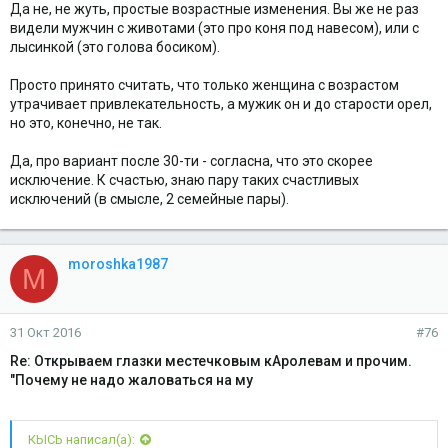
Да не, не жуть, простые возрастные изменения. Вы же не раз
видели мужчин с животами (это про коня под навесом), или с
лысинкой (это голова босиком).
Просто принято считать, что только женщина с возрастом
утрачивает привлекательность, а мужик он и до старости орел,
но это, конечно, не так.
Да, про вариант после 30-ти - согласна, что это скорее
исключение. К счастью, знаю пару таких счастливых
исключений (в смысле, 2 семейные пары).
moroshka1987
M
31 Окт 2016
#76
Re: Открываем глазки местечковым кАролевам и прочим.
"Почему не надо жаловаться на му
КЫСЬ написал(а):