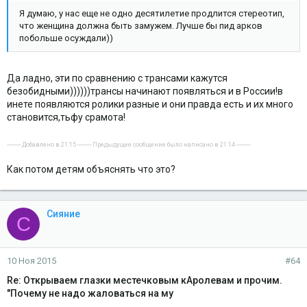
Я думаю, у нас еще не одно десятилетие продлится стереотип,
что женщина должна быть замужем. Лучше бы пид арков
побольше осуждали))
Да ладно, эти по сравнению с трансами кажутся
безобидными))))))трансы начинают появляться и в России!в
инете появляются ролики разные и они правда есть и их много
становится,тьфу срамота!
---------- Добавлено в 21:15 ---------- Предыдущее сообщение было написано в 21:14 ----------
Как потом детям объяснять что это?
Сияние
С
10 Ноя 2015
#64
Re: Открываем глазки местечковым кАролевам и прочим.
"Почему не надо жаловаться на му