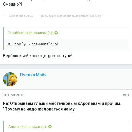
Смешно?!
---------- Добавлено в 21:04 ---------- Предыдущее сообщение было написано в 20:51 ----------
Troublemaker написал(а):
вы про "уши спаниеля"? :lol:
Верблюжьей копытце :grin: не тупи!
Пчелка Майя
10 Ноя 2015
#63
Re: Открываем глазки местечковым кАролевам и прочим.
"Почему не надо жаловаться на му
Anonimka написал(а):