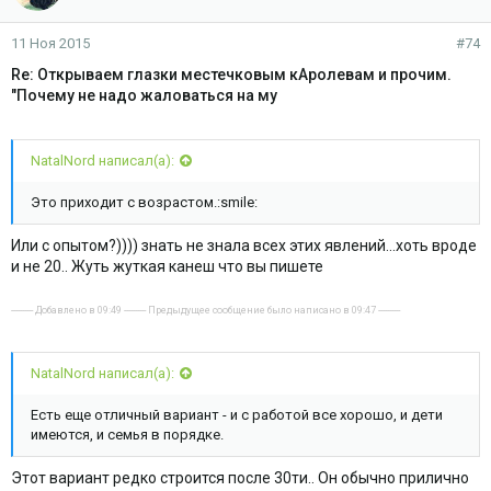
11 Ноя 2015
#74
Re: Открываем глазки местечковым кАролевам и прочим.
"Почему не надо жаловаться на му
NatalNord написал(а):
Это приходит с возрастом.:smile:
Или с опытом?)))) знать не знала всех этих явлений...хоть вроде
и не 20.. Жуть жуткая канеш что вы пишете
---------- Добавлено в 09:49 ---------- Предыдущее сообщение было написано в 09:47 ----------
NatalNord написал(а):
Есть еще отличный вариант - и с работой все хорошо, и дети
имеются, и семья в порядке.
Этот вариант редко строится после 30ти.. Он обычно прилично