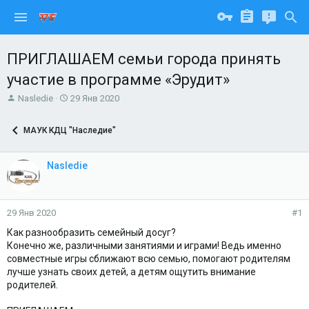
ПРИГЛАШАЕМ семьи города принять
участие в программе «Эрудит»
А
Д
Nasledie
29 Янв 2020
в
а
т
т
МАУК КДЦ "Наследие"
о
а
р
н
т
а
Nasledie
е
ч
м
а
ы
л
а
29 Янв 2020
#1
Как разнообразить семейный досуг?
Конечно же, различными занятиями и играми! Ведь именно
совместные игры сближают всю семью, помогают родителям
лучше узнать своих детей, а детям ощутить внимание
родителей.