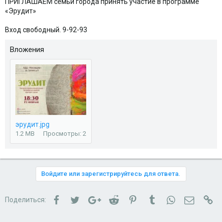
ПРИГЛАШАЕМ семьи города принять участие в программе
«Эрудит»
Вход свободный. 9-92-93
Вложения
эрудит.jpg
1.2 MB
Просмотры: 2
Войдите или зарегистрируйтесь для ответа.
Facebook
Twitter
Google+
Reddit
Pinterest
Tumblr
WhatsApp
Электро
Сс
Поделиться: