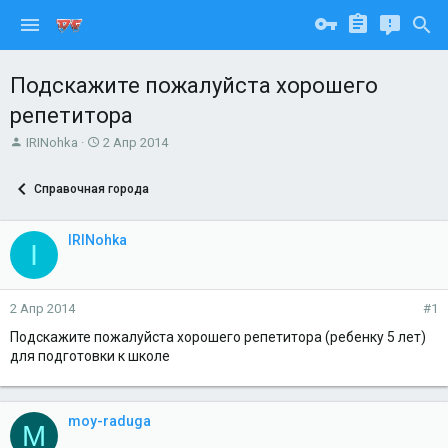
Подскажите пожалуйста хорошего
репетитора
А
Д
IRINohka
2 Апр 2014
в
а
т
т
Справочная города
о
а
р
н
т
а
IRINohka
I
е
ч
м
а
ы
л
а
2 Апр 2014
#1
Подскажите пожалуйста хорошего репетитора (ребенку 5 лет)
для подготовки к школе
moy-raduga
M