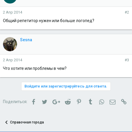
2 Апр 2014
#2
Общий репетитор нужен или больше логопед?
Sesna
2 Апр 2014
#3
Что хотите или проблемы в чем?
Войдите или зарегистрируйтесь для ответа.
Facebook
Twitter
Google+
Reddit
Pinterest
Tumblr
WhatsApp
Электро
Сс
Поделиться:
Справочная города