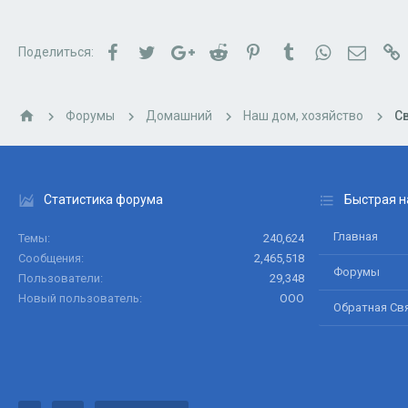
0
6
Facebook
Twitter
Google+
Reddit
Pinterest
Tumblr
WhatsApp
Электр
С
Поделиться:
днт Надежда
Форумы
Домашний
Наш дом, хозяйство
С
Статистика форума
Быстрая н
Главная
Темы
240,624
Сообщения
2,465,518
Форумы
Пользователи
29,348
Новый пользователь
ООО
Обратная Св