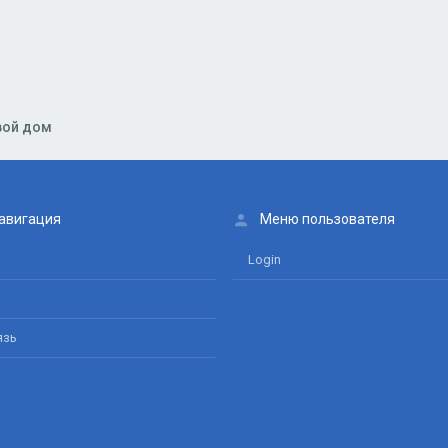
онная почта
сылка
вой дом
авигация
Меню пользователя
Login
язь