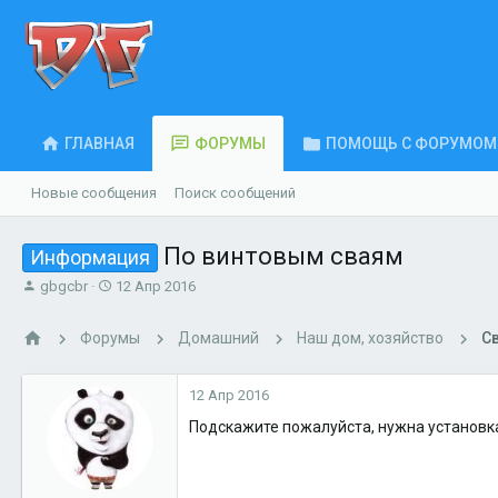
ГЛАВНАЯ
ФОРУМЫ
ПОМОЩЬ С ФОРУМОМ
Новые сообщения
Поиск сообщений
По винтовым сваям
Информация
А
Д
gbgcbr
12 Апр 2016
в
а
т
т
Форумы
Домашний
Наш дом, хозяйство
С
о
а
р
н
т
а
12 Апр 2016
е
ч
м
а
Подскажите пожалуйста, нужна установка 
ы
л
а