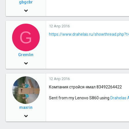
gbgcbr
21 Мар 2014
49
12 Апр 2016
0
G
https://www.drahelas.ru/showthread.php?
6
Gremlin
30 Сен 2010
489
12 Апр 2016
0
Компания стройся-ямал 83492264422
16
Sent from my Lenovo S860 using
Drahelas 
maxrin
17 Окт 2012
46