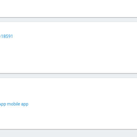
t=18591
App mobile app