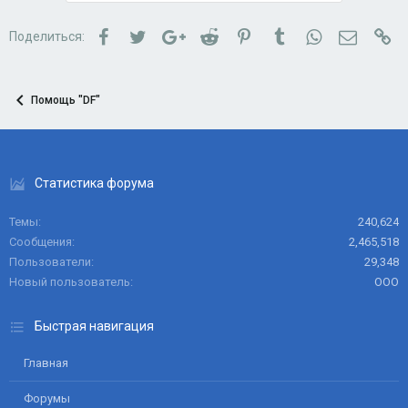
Facebook
Twitter
Google+
Reddit
Pinterest
Tumblr
WhatsApp
Электро
Сс
Поделиться:
Помощь "DF"
Статистика форума
Темы
240,624
Сообщения
2,465,518
Пользователи
29,348
Новый пользователь
ООО
Быстрая навигация
Главная
Форумы