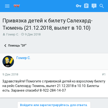
Привязка детей к билету Салехард-
Тюмень (21.12.2018, вылет в 10.10)
А
Д
Гомер С.
9 Дек 2018
в
а
т
т
Помощь "DF"
о
а
р
н
т
а
Гомер С.
е
ч
м
а
ы
л
а
9 Дек 2018
#1
Здравствуйте! Помогите с привязкой детей ко взрослому билету
на рейс Салехард-Тюмень, вылет 21.12.2018 в 10.10. Билеты
есть. Заранее спасибо! 8-922-284-14-07
Войдите или зарегистрируйтесь для ответа.