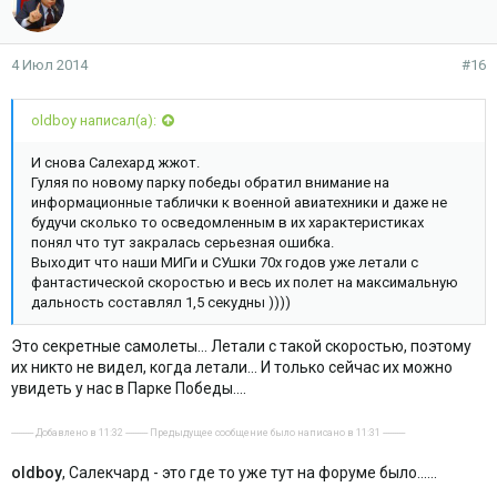
4 Июл 2014
#16
oldboy написал(а):
И снова Салехард жжот.
Гуляя по новому парку победы обратил внимание на
информационные таблички к военной авиатехники и даже не
будучи сколько то осведомленным в их характеристиках
понял что тут закралась серьезная ошибка.
Выходит что наши МИГи и СУшки 70х годов уже летали с
фантастической скоростью и весь их полет на максимальную
дальность составлял 1,5 секудны ))))
Это секретные самолеты... Летали с такой скоростью, поэтому
их никто не видел, когда летали... И только сейчас их можно
увидеть у нас в Парке Победы....
---------- Добавлено в 11:32 ---------- Предыдущее сообщение было написано в 11:31 ----------
oldboy
, Салекчард - это где то уже тут на форуме было......