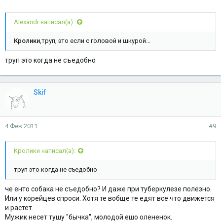
Alexandr написал(а):
Кролики
,труп, это если с головой и шкурой...
труп это когда не съедобно
Skif
4 Фев 2011
#9
Кролики написал(а):
труп это когда не съедобно
че енто собака не съедобно? И даже при туберкулезе полезно.
Или у корейцев спроси. Хотя те вобще те едят все что движется
и растет.
Мужик несет тушу "бычка", молодой ешо олененок.