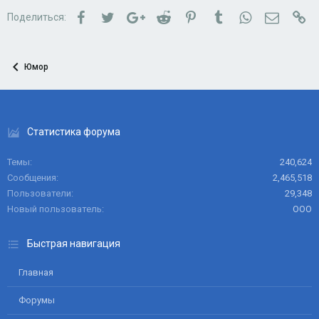
Facebook
Twitter
Google+
Reddit
Pinterest
Tumblr
WhatsApp
Электро
Сс
Поделиться:
Юмор
Статистика форума
Темы
240,624
Сообщения
2,465,518
Пользователи
29,348
Новый пользователь
ООО
Быстрая навигация
Главная
Форумы