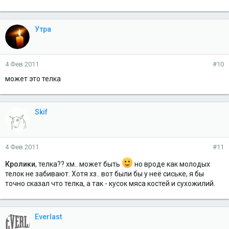
Утра
4 Фев 2011
#10
может это телка
Skif
4 Фев 2011
#11
Кролики
, телка?? хм.. может быть
но вроде как молодых
телок не забивают. Хотя хз.. вот были бы у неё сиське, я бы
точно сказал что телка, а так - кусок мяса костей и сухожилий.
Everlast