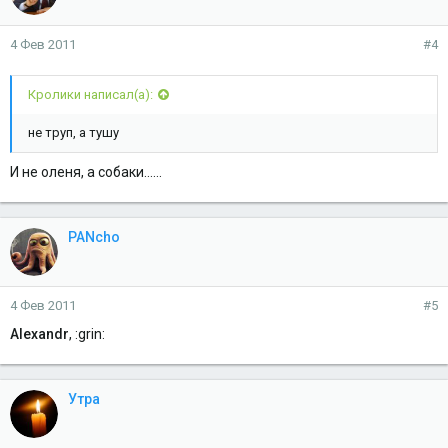
4 Фев 2011
#4
Кролики написал(а):
не труп, а тушу
И не оленя, а собаки......
PANcho
4 Фев 2011
#5
Alexandr
, :grin:
Утра