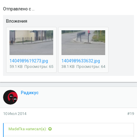
Отправлено с ...
Вложения
1404989619273.jpg
1404989633632.jpg
59.1 KB
Просмотры: 65
38.1 KB
Просмотры: 64
Радикус
10 Июл 2014
#19
Madel'ka написал(а):