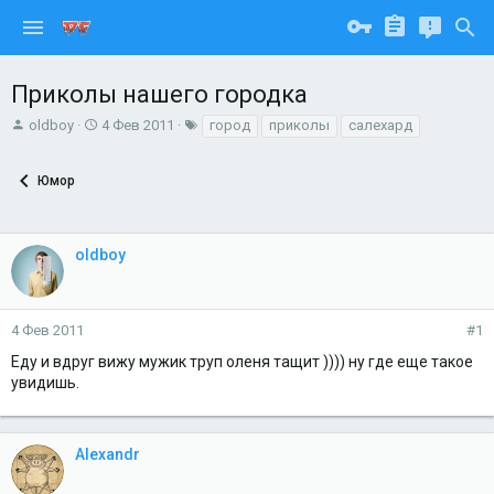
Приколы нашего городка
А
Д
Т
oldboy
4 Фев 2011
город
приколы
салехард
в
а
е
т
т
г
Юмор
о
а
и
р
н
т
а
е
ч
oldboy
м
а
ы
л
а
4 Фев 2011
#1
Еду и вдруг вижу мужик труп оленя тащит )))) ну где еще такое
увидишь.
Alexandr