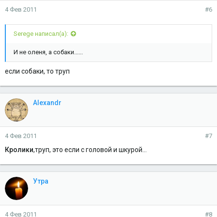
4 Фев 2011
#6
Serege написал(а):
И не оленя, а собаки......
если собаки, то труп
Alexandr
4 Фев 2011
#7
Кролики
,труп, это если с головой и шкурой...
Утра
4 Фев 2011
#8