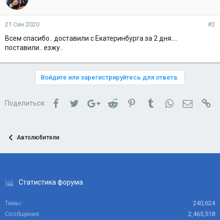
21 Сен 2020
#2
Всем спасибо.. доставили с Екатеринбурга за 2 дня....
поставили.. езжу..
Войдите или зарегистрируйтесь для ответа.
Facebook
Twitter
Google+
Reddit
Pinterest
Tumblr
WhatsApp
Электро
Сс
Поделиться:
Автолюбители
Статистика форума
Темы
240,624
Сообщения
2,465,518