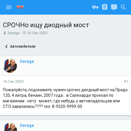
СРОЧНо ищу диодный мост
А
Д
Serege
16 Сен 2020
в
а
т
т
Автолюбители
о
а
р
н
т
а
Serege
е
ч
м
а
ы
л
а
16 Сен 2020
#1
Пожалуйста, подскажите, нужен срочно диодный мост на Прадо
120, 4 литра, бензин, 2007 года... в Салехарде проехал по
магазинам - нету.. может, где нибудь у автовладельцев или
СТО завалялись???? тел. 8-9320-9999-00
Serege